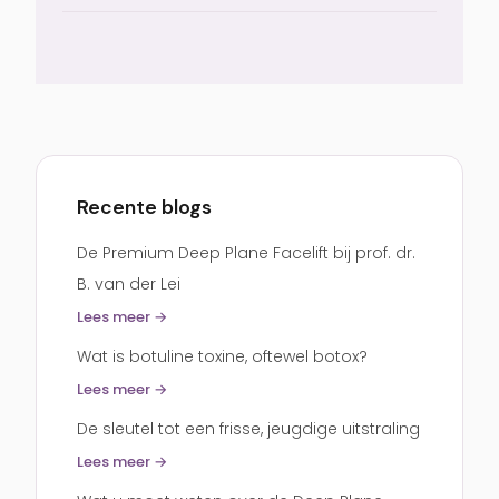
dr. Berend van der Lei tot de meest ervaren
Een logische volgende stap is om de
specialisten in Nederland. Bij Prof. Dr. Of
behandelpagina te bekijken die hierbij
boek zelf in via de online agenda.
past.
onderooglidcorrectie
Recente blogs
De Premium Deep Plane Facelift bij prof. dr.
B. van der Lei
Lees meer →
Wat is botuline toxine, oftewel botox?
Lees meer →
De sleutel tot een frisse, jeugdige uitstraling
Lees meer →