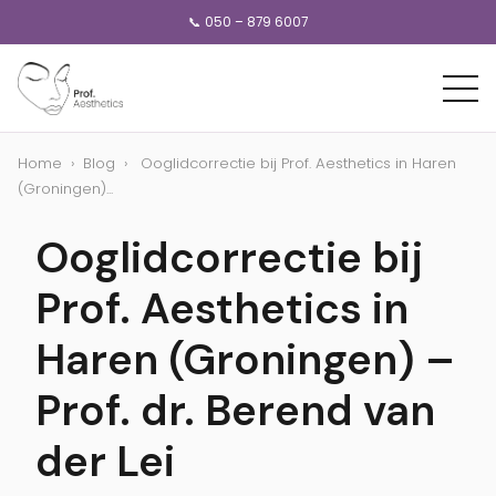
📞 050 – 879 6007
Home
›
Blog
›
Ooglidcorrectie bij Prof. Aesthetics in Haren
(Groningen)...
Ooglidcorrectie bij
Prof. Aesthetics in
Haren (Groningen) –
Prof. dr. Berend van
der Lei