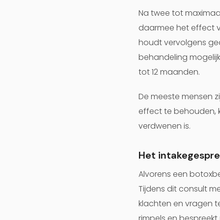
Na twee tot maximaal
daarmee het effect 
houdt vervolgens ged
behandeling mogelijk
tot 12 maanden.
De meeste mensen zij
effect te behouden, 
verdwenen is.
Het intakegespre
Alvorens een botoxbe
Tijdens dit consult m
klachten en vragen t
rimpels en bespreek