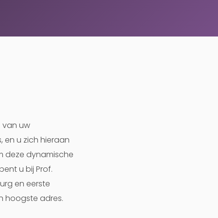
n van uw
, en u zich hieraan
 om deze dynamische
ent u bij Prof.
rurg en eerste
en hoogste adres.