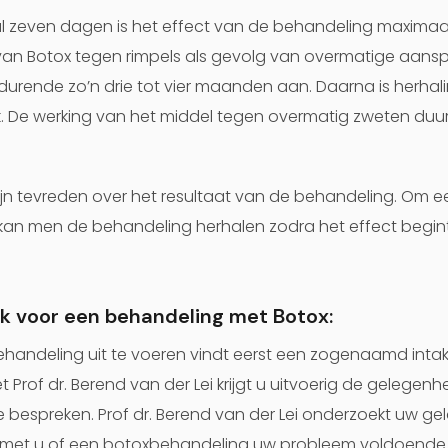
 zeven dagen is het effect van de behandeling maximaal
van Botox tegen rimpels als gevolg van overmatige aans
urende zo’n drie tot vier maanden aan. Daarna is herhal
. De werking van het middel tegen overmatig zweten duurt
n tevreden over het resultaat van de behandeling. Om ee
kan men de behandeling herhalen zodra het effect begin
k voor een behandeling met Botox:
handeling uit te voeren vindt eerst een zogenaamd intak
et Prof dr. Berend van der Lei krijgt u uitvoerig de gelege
e bespreken. Prof dr. Berend van der Lei onderzoekt uw g
t met u of een botoxbehandeling uw probleem voldoende 