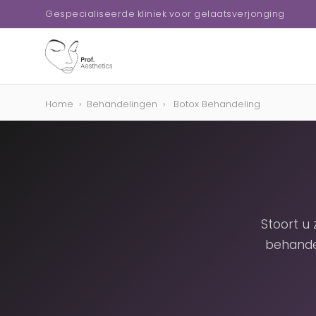
Gespecialiseerde kliniek voor gelaatsverjonging
Home
›
Behandelingen
›
Botox Behandeling
Stoort u
behande