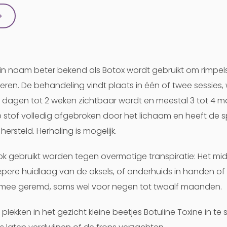
→
k in naam beter bekend als Botox wordt gebruikt om rimpel
en. De behandeling vindt plaats in één of twee sessies, 
e dagen tot 2 weken zichtbaar wordt en meestal 3 tot 4
 stof volledig afgebroken door het lichaam en heeft de s
hersteld. Herhaling is mogelijk.
k gebruikt worden tegen overmatige transpiratie: Het mi
epere huidlaag van de oksels, of onderhuids in handen of
rmee geremd, soms wel voor negen tot twaalf maanden.
plekken in het gezicht kleine beetjes Botuline Toxine in t