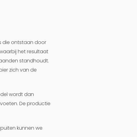
s die ontstaan door
waarbij het resultaat
 maanden standhoudt.
pier zich van de
ddel wordt dan
 voeten. De productie
e spuiten kunnen we