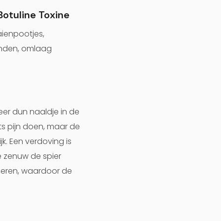
Botuline Toxine
aienpootjes,
anden, omlaag
zeer dun naaldje in de
ets pijn doen, maar de
k. Een verdoving is
e zenuw de spier
ieren, waardoor de