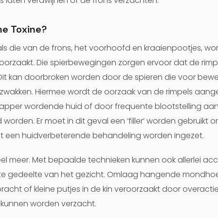
es laten verdwijnen of de frons verzachten.
ne Toxine?
ls die van de frons, het voorhoofd en kraaienpootjes, w
orzaakt. Die spierbewegingen zorgen ervoor dat de rimpe
 Dit kan doorbroken worden door de spieren die voor bewe
erzwakken. Hiermee wordt de oorzaak van de rimpels aangep
apper wordende huid of door frequente blootstelling aan
orden. Er moet in dit geval een ‘filler’ worden gebruikt 
et een huidverbeterende behandeling worden ingezet.
el meer. Met bepaalde technieken kunnen ook allerlei a
ste gedeelte van het gezicht. Omlaag hangende mondhoe
t of kleine putjes in de kin veroorzaakt door overactieve
 kunnen worden verzacht.