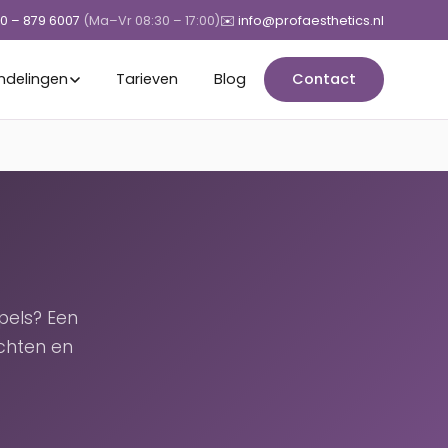
50 – 879 6007
(Ma–Vr 08:30 – 17:00)
✉️ info@profaesthetics.nl
ndelingen
Tarieven
Blog
Contact
pels? Een
chten en