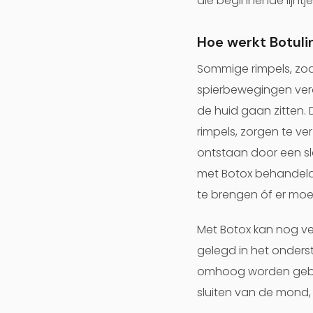
die beginnende lijntj
Hoe werkt Botuli
Sommige rimpels, zoa
spierbewegingen vero
de huid gaan zitten.
rimpels, zorgen te v
ontstaan door een sl
met Botox behandeld w
te brengen óf er mo
Met Botox kan nog ve
gelegd in het onder
omhoog worden gebrach
sluiten van de mond,