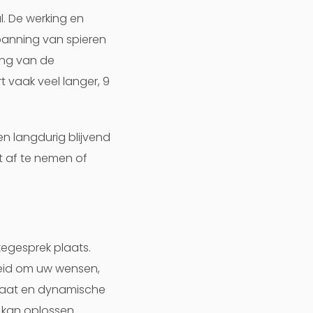
. De werking en
panning van spieren
ing van de
 vaak veel langer, 9
n langdurig blijvend
t af te nemen of
egesprek plaats.
nheid om uw wensen,
elaat en dynamische
kan oplossen.