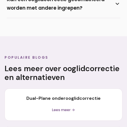
onder de oogharen van de onderoogleden. De
worden met andere ingrepen?
littekens trekken meestal fraai bij en zijn nauwelijks
zichtbaar.
Ja, een onderooglidcorrectie wordt regelmatig
gecombineerd met een
bovenooglidcorrectie
of
met vulling door middel van een
filler
of eigen vet
(lipofilling).
POPULAIRE BLOGS
Lees meer over ooglidcorrectie
en alternatieven
Dual-Plane onderooglidcorrectie
Lees meer →