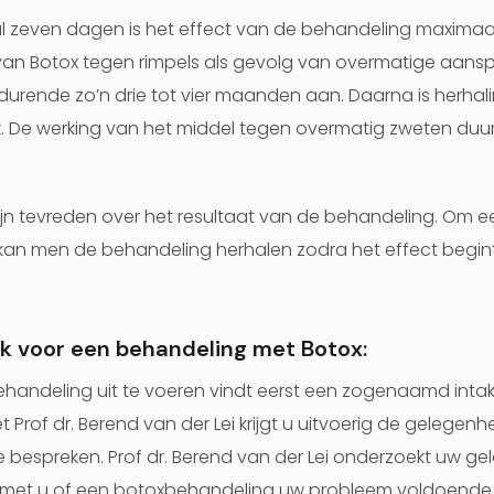
 zeven dagen is het effect van de behandeling maximaal
van Botox tegen rimpels als gevolg van overmatige aans
urende zo’n drie tot vier maanden aan. Daarna is herhal
. De werking van het middel tegen overmatig zweten duurt
n tevreden over het resultaat van de behandeling. Om ee
kan men de behandeling herhalen zodra het effect begin
k voor een behandeling met Botox:
handeling uit te voeren vindt eerst een zogenaamd intak
et Prof dr. Berend van der Lei krijgt u uitvoerig de gelege
e bespreken. Prof dr. Berend van der Lei onderzoekt uw g
t met u of een botoxbehandeling uw probleem voldoende 