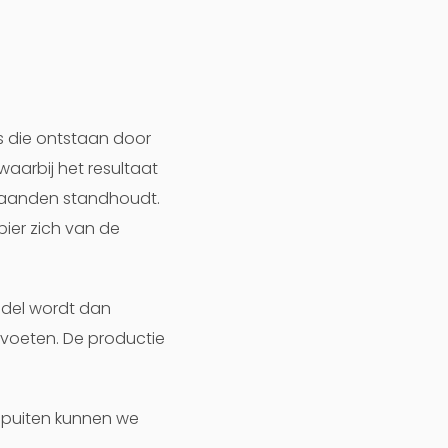
s die ontstaan door
waarbij het resultaat
 maanden standhoudt.
pier zich van de
ddel wordt dan
 voeten. De productie
e spuiten kunnen we