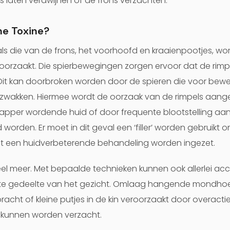
es laten verdwijnen of de frons verzachten.
ne Toxine?
ls die van de frons, het voorhoofd en kraaienpootjes, w
orzaakt. Die spierbewegingen zorgen ervoor dat de rimpe
 Dit kan doorbroken worden door de spieren die voor bewe
erzwakken. Hiermee wordt de oorzaak van de rimpels aangep
apper wordende huid of door frequente blootstelling aan
orden. Er moet in dit geval een ‘filler’ worden gebruikt 
et een huidverbeterende behandeling worden ingezet.
el meer. Met bepaalde technieken kunnen ook allerlei a
ste gedeelte van het gezicht. Omlaag hangende mondhoe
t of kleine putjes in de kin veroorzaakt door overactieve
 kunnen worden verzacht.