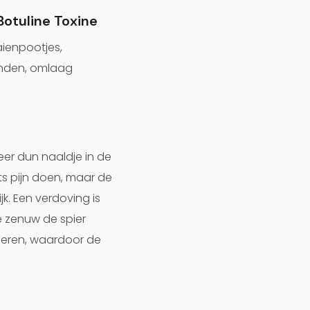
Botuline Toxine
aienpootjes,
anden, omlaag
zeer dun naaldje in de
ets pijn doen, maar de
k. Een verdoving is
e zenuw de spier
ieren, waardoor de