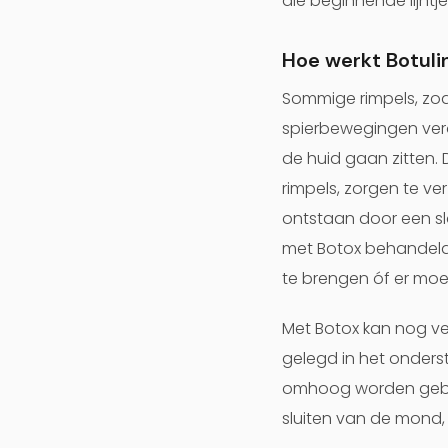
die beginnende lijntj
Hoe werkt Botuli
Sommige rimpels, zoa
spierbewegingen vero
de huid gaan zitten.
rimpels, zorgen te v
ontstaan door een sl
met Botox behandeld w
te brengen óf er mo
Met Botox kan nog ve
gelegd in het onder
omhoog worden gebrach
sluiten van de mond,