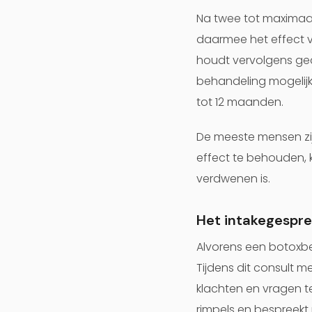
Na twee tot maximaal
daarmee het effect 
houdt vervolgens ged
behandeling mogelijk
tot 12 maanden.
De meeste mensen zij
effect te behouden, 
verdwenen is.
Het intakegespre
Alvorens een botoxbe
Tijdens dit consult m
klachten en vragen t
rimpels en bespreek