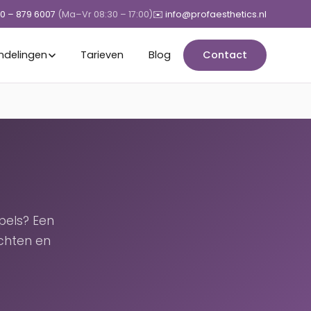
50 – 879 6007
(Ma–Vr 08:30 – 17:00)
✉️ info@profaesthetics.nl
ndelingen
Tarieven
Blog
Contact
pels? Een
chten en