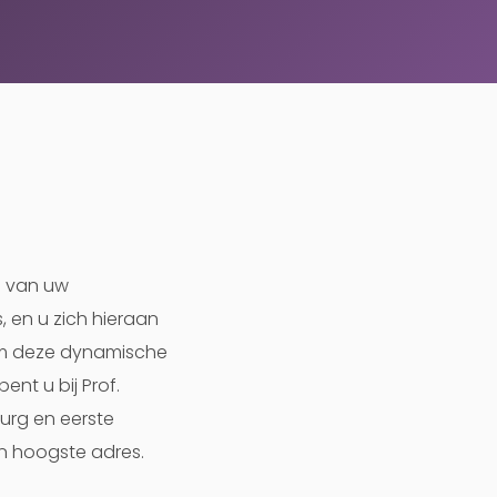
n van uw
, en u zich hieraan
 om deze dynamische
ent u bij Prof.
rurg en eerste
en hoogste adres.