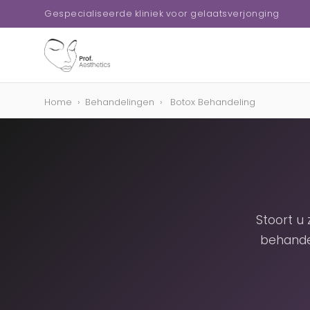
Gespecialiseerde kliniek voor gelaatsverjonging
Home
›
Behandelingen
›
Botox Behandeling
Stoort u
behande