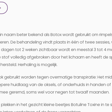
→
k in naam beter bekend als Botox wordt gebruikt om rimpel
en. De behandeling vindt plaats in één of twee sessies, 
e dagen tot 2 weken zichtbaar wordt en meestal 3 tot 4
 stof volledig afgebroken door het lichaam en heeft de s
hersteld. Herhaling is mogelijk.
k gebruikt worden tegen overmatige transpiratie: Het mi
epere huidlaag van de oksels, of onderhuids in handen of
rmee geremd, soms wel voor negen tot twaalf maanden.
plekken in het gezicht kleine beetjes Botuline Toxine in t