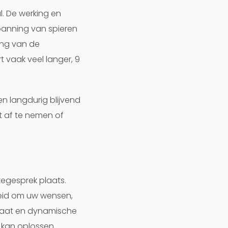
. De werking en
panning van spieren
ing van de
 vaak veel langer, 9
n langdurig blijvend
t af te nemen of
egesprek plaats.
nheid om uw wensen,
elaat en dynamische
kan oplossen.