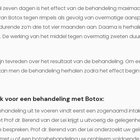
 zeven dagen is het effect van de behandeling maximaal
van Botox tegen rimpels als gevolg van overmatige aans
urende zo’n drie tot vier maanden aan. Daarna is herhal
. De werking van het middel tegen overmatig zweten duurt
n tevreden over het resultaat van de behandeling. Om ee
kan men de behandeling herhalen zodra het effect begin
k voor een behandeling met Botox:
handeling uit te voeren vindt eerst een zogenaamd intak
et Prof dr. Berend van der Lei krijgt u uitvoerig de gelege
e bespreken. Prof dr. Berend van der Lei onderzoekt uw g
t met u of een botoxbehandeling uw probleem voldoende 