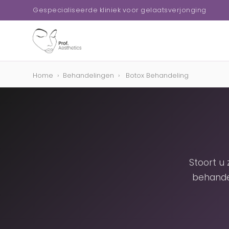
Gespecialiseerde kliniek voor gelaatsverjonging
Home
›
Behandelingen
›
Botox Behandeling
Stoort u
behande