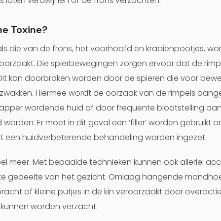
es laten verdwijnen of de frons verzachten.
ne Toxine?
ls die van de frons, het voorhoofd en kraaienpootjes, w
orzaakt. Die spierbewegingen zorgen ervoor dat de rimpe
 Dit kan doorbroken worden door de spieren die voor bewe
erzwakken. Hiermee wordt de oorzaak van de rimpels aangep
apper wordende huid of door frequente blootstelling aan
orden. Er moet in dit geval een ‘filler’ worden gebruikt 
et een huidverbeterende behandeling worden ingezet.
el meer. Met bepaalde technieken kunnen ook allerlei a
ste gedeelte van het gezicht. Omlaag hangende mondhoe
t of kleine putjes in de kin veroorzaakt door overactieve
 kunnen worden verzacht.