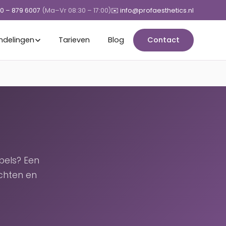
50 – 879 6007
(Ma–Vr 08:30 – 17:00)
✉️ info@profaesthetics.nl
ndelingen
Tarieven
Blog
Contact
pels? Een
chten en