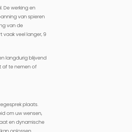
. De werking en
panning van spieren
ing van de
 vaak veel langer, 9
n langdurig blijvend
t af te nemen of
egesprek plaats.
nheid om uw wensen,
elaat en dynamische
kan oplossen.