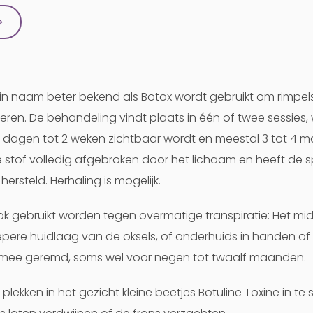
→
k in naam beter bekend als Botox wordt gebruikt om rimpel
en. De behandeling vindt plaats in één of twee sessies, 
e dagen tot 2 weken zichtbaar wordt en meestal 3 tot 4
 stof volledig afgebroken door het lichaam en heeft de s
hersteld. Herhaling is mogelijk.
k gebruikt worden tegen overmatige transpiratie: Het mi
epere huidlaag van de oksels, of onderhuids in handen of
rmee geremd, soms wel voor negen tot twaalf maanden.
plekken in het gezicht kleine beetjes Botuline Toxine in t