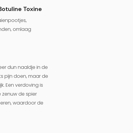
Botuline Toxine
aienpootjes,
anden, omlaag
zeer dun naaldje in de
ets pijn doen, maar de
k. Een verdoving is
e zenuw de spier
ieren, waardoor de