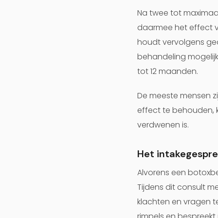
Na twee tot maximaal
daarmee het effect 
houdt vervolgens ged
behandeling mogelijk
tot 12 maanden.
De meeste mensen zij
effect te behouden, 
verdwenen is.
Het intakegespre
Alvorens een botoxbe
Tijdens dit consult m
klachten en vragen t
rimpels en bespreek