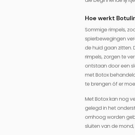
die beginnende lijntj
Hoe werkt Botuli
Sommige rimpels, zoa
spierbewegingen vero
de huid gaan zitten.
rimpels, zorgen te v
ontstaan door een sl
met Botox behandeld w
te brengen óf er mo
Met Botox kan nog ve
gelegd in het onder
omhoog worden gebrach
sluiten van de mond,