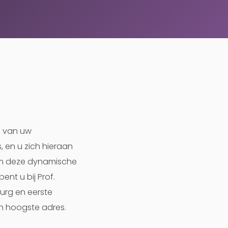
n van uw
, en u zich hieraan
 om deze dynamische
ent u bij Prof.
rurg en eerste
en hoogste adres.