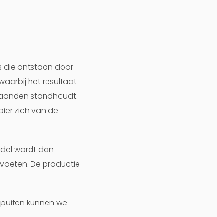
s die ontstaan door
waarbij het resultaat
 maanden standhoudt.
pier zich van de
ddel wordt dan
 voeten. De productie
e spuiten kunnen we