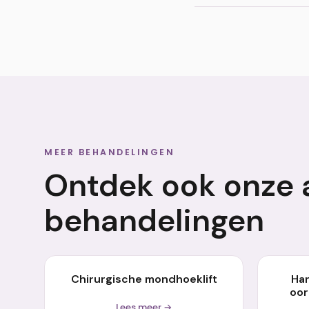
Het effect van de mo
tot 12 weken worden 
MEER BEHANDELINGEN
Ontdek ook onze 
behandelingen
Chirurgische mondhoeklift
Ha
oor
Lees meer →