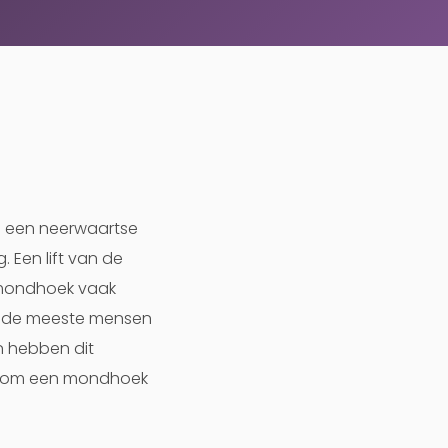
t: een neerwaartse
 Een lift van de
 mondhoek vaak
Bij de meeste mensen
n hebben dit
ijn om een mondhoek