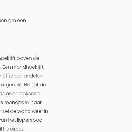
eden om een
hoek lift boven de
. Een mondhoek lift
n het te behandelen
t afgedekt. Nadat de
t de aangetekende
e de mondhoek naar
r Lei de wond weer in
van het lippenrood
t is direct