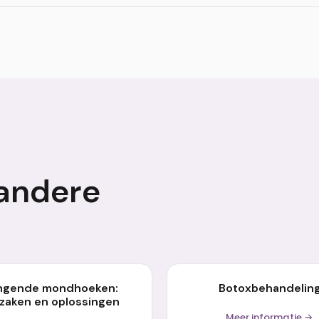
ndhoek lift is direct na de operatie waarneembaar. Het ei
beoordeeld wanneer eventuele zwelling is verdwenen.
andere
ngende mondhoeken:
Botoxbehandelin
zaken en oplossingen
Meer informatie →