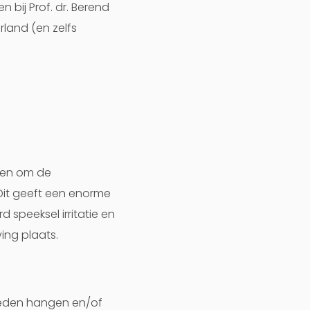
n bij Prof. dr. Berend
rland (en zelfs
ken om de
Dit geeft een enorme
 speeksel irritatie en
ing plaats.
neden hangen en/of