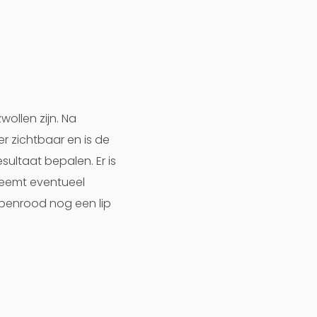
wollen zijn. Na
er zichtbaar en is de
sultaat bepalen. Er is
 neemt eventueel
ppenrood nog een lip