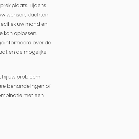
rek plaats. Tijdens
m uw wensen, klachten
specifiek uw mond en
e kan oplossen.
geïnformeerd over de
aat en de mogelijke
t hij uw probleem
dere behandelingen of
combinatie met een