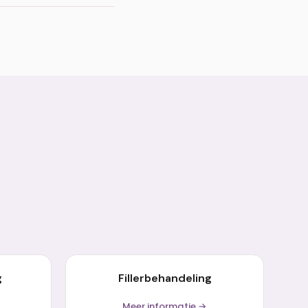
ndresultaat kan na 6
g
Fillerbehandeling
Meer informatie →