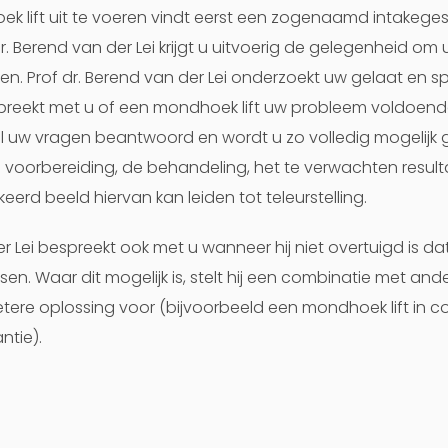
k lift uit te voeren vindt eerst een zogenaamd intakegesp
dr. Berend van der Lei krijgt u uitvoerig de gelegenheid o
en. Prof dr. Berend van der Lei onderzoekt uw gelaat en 
eekt met u of een mondhoek lift uw probleem voldoend
 uw vragen beantwoord en wordt u zo volledig mogelijk 
 voorbereiding, de behandeling, het te verwachten result
eerd beeld hiervan kan leiden tot teleurstelling.
er Lei bespreekt ook met u wanneer hij niet overtuigd is da
en. Waar dit mogelijk is, stelt hij een combinatie met an
tere oplossing voor (bijvoorbeeld een mondhoek lift in 
antie).