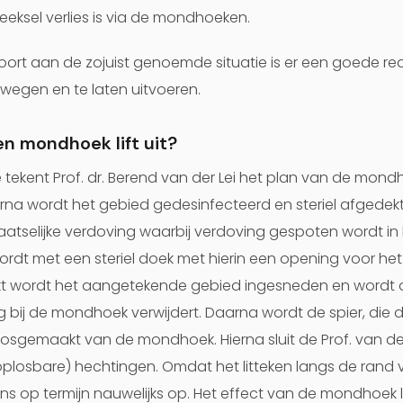
peeksel verlies is via de mondhoeken.
ort aan de zojuist genoemde situatie is er een goede r
rwegen en te laten uitvoeren.
en mondhoek lift uit?
 tekent Prof. dr. Berend van der Lei het plan van de mond
a wordt het gebied gedesinfecteerd en steriel afgedekt
laatselijke verdoving waarbij verdoving gespoten wordt i
ordt met een steriel doek met hierin een opening voor he
rkt wordt het aangetekende gebied ingesneden en word
g bij de mondhoek verwijdert. Daarna wordt de spier, di
 losgemaakt van de mondhoek. Hierna sluit de Prof. van de
plosbare) hechtingen. Omdat het litteken langs de rand 
ens op termijn nauwelijks op. Het effect van de mondhoek lif