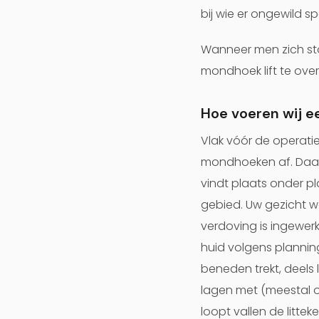
bij wie er ongewild s
Wanneer men zich sto
mondhoek lift te ove
Hoe voeren wij e
Vlak vóór de operatie
mondhoeken af. Daarn
vindt plaats onder p
gebied. Uw gezicht w
verdoving is ingewe
huid volgens plannin
beneden trekt, deels
lagen met (meestal o
loopt vallen de littek