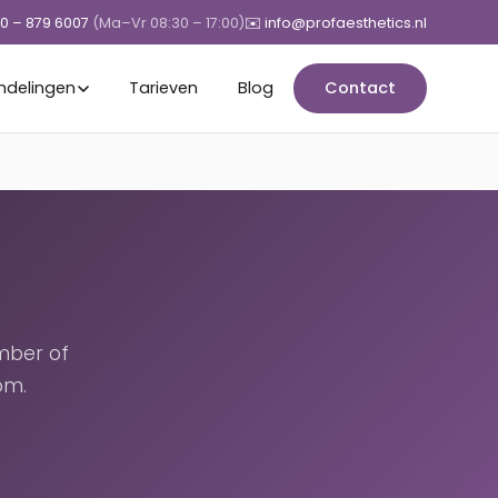
50 – 879 6007
(Ma–Vr 08:30 – 17:00)
✉️ info@profaesthetics.nl
ndelingen
Tarieven
Blog
Contact
mber of
om.