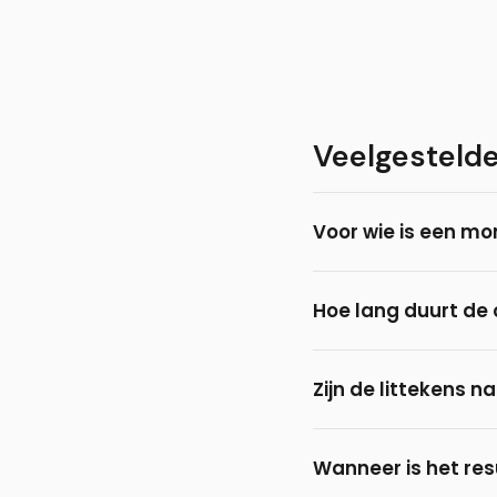
Veelgesteld
Voor wie is een mo
Een mondhoek lift i
Hoe lang duurt de 
bij wie er ongewild s
Een mondhoek lift duu
Zijn de littekens n
De littekens lopen la
Wanneer is het res