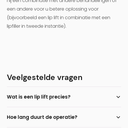
hij een combinatie met andere behandelingen of
een andere voor u betere oplossing voor
(bijvoorbeeld een lip lift in combinatie met een
lipfiller in tweede instantie).
Veelgestelde vragen
Wat is een lip lift precies?
Een lip lift is een plastisch chirurgische ingreep
Hoe lang duurt de operatie?
waarbij de lengte van de bovenlip wordt ingekort
via een klein sneetje onder de neusbasis. Hierdoor