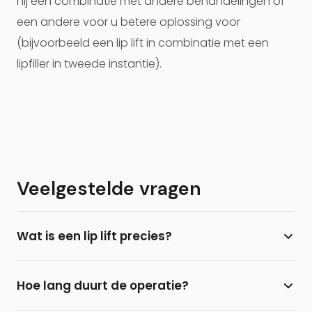
hij een combinatie met andere behandelingen of
een andere voor u betere oplossing voor
(bijvoorbeeld een lip lift in combinatie met een
lipfiller in tweede instantie).
Veelgestelde vragen
Wat is een lip lift precies?
Een lip lift is een plastisch chirurgische ingreep
Hoe lang duurt de operatie?
waarbij de lengte van de bovenlip wordt ingekort
via een klein sneetje onder de neusbasis. Hierdoor