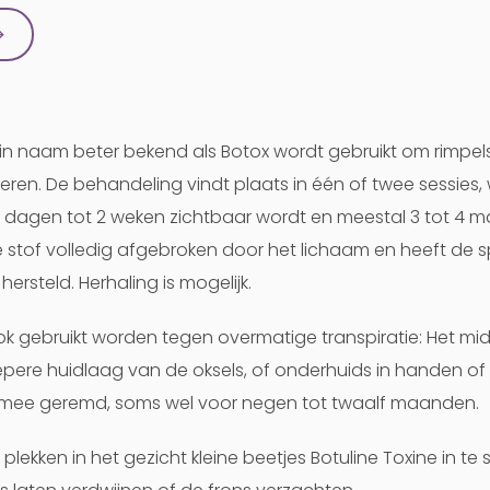
→
k in naam beter bekend als Botox wordt gebruikt om rimpel
en. De behandeling vindt plaats in één of twee sessies, 
e dagen tot 2 weken zichtbaar wordt en meestal 3 tot 4
 stof volledig afgebroken door het lichaam en heeft de s
hersteld. Herhaling is mogelijk.
k gebruikt worden tegen overmatige transpiratie: Het mi
epere huidlaag van de oksels, of onderhuids in handen of
rmee geremd, soms wel voor negen tot twaalf maanden.
plekken in het gezicht kleine beetjes Botuline Toxine in t