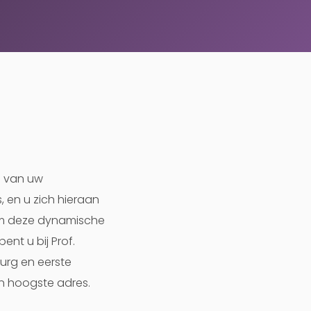
n van uw
, en u zich hieraan
 om deze dynamische
ent u bij Prof.
rurg en eerste
en hoogste adres.