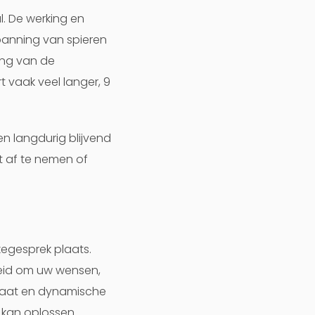
. De werking en
panning van spieren
ing van de
 vaak veel langer, 9
n langdurig blijvend
t af te nemen of
egesprek plaats.
nheid om uw wensen,
elaat en dynamische
kan oplossen.