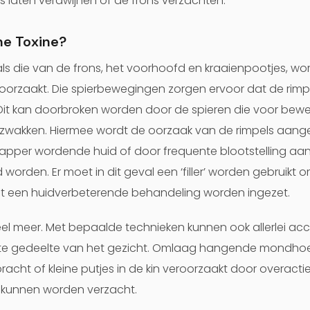
es laten verdwijnen of de frons verzachten.
ne Toxine?
ls die van de frons, het voorhoofd en kraaienpootjes, w
orzaakt. Die spierbewegingen zorgen ervoor dat de rimpe
 Dit kan doorbroken worden door de spieren die voor bewe
erzwakken. Hiermee wordt de oorzaak van de rimpels aangep
apper wordende huid of door frequente blootstelling aan
orden. Er moet in dit geval een ‘filler’ worden gebruikt 
et een huidverbeterende behandeling worden ingezet.
el meer. Met bepaalde technieken kunnen ook allerlei a
ste gedeelte van het gezicht. Omlaag hangende mondhoe
t of kleine putjes in de kin veroorzaakt door overactieve
 kunnen worden verzacht.