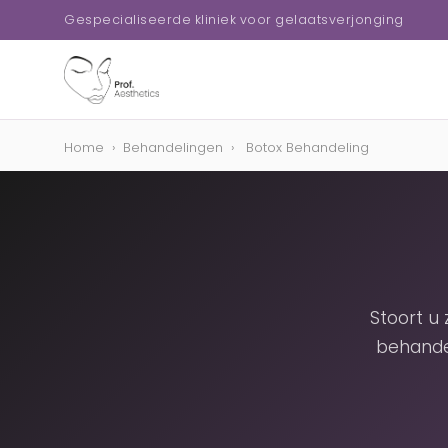
Gespecialiseerde kliniek voor gelaatsverjonging
Home
›
Behandelingen
›
Botox Behandeling
Stoort u
behande