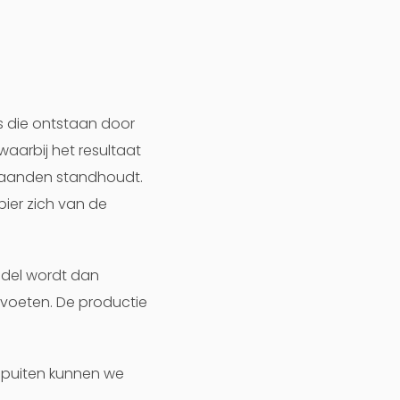
s die ontstaan door
waarbij het resultaat
 maanden standhoudt.
pier zich van de
ddel wordt dan
 voeten. De productie
e spuiten kunnen we