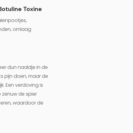
Botuline Toxine
aienpootjes,
anden, omlaag
zeer dun naaldje in de
ets pijn doen, maar de
k. Een verdoving is
e zenuw de spier
ieren, waardoor de