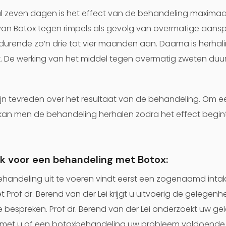
 zeven dagen is het effect van de behandeling maximaal
van Botox tegen rimpels als gevolg van overmatige aans
urende zo’n drie tot vier maanden aan. Daarna is herhal
. De werking van het middel tegen overmatig zweten duurt
n tevreden over het resultaat van de behandeling. Om ee
kan men de behandeling herhalen zodra het effect begin
k voor een behandeling met Botox:
handeling uit te voeren vindt eerst een zogenaamd intak
et Prof dr. Berend van der Lei krijgt u uitvoerig de gelege
e bespreken. Prof dr. Berend van der Lei onderzoekt uw g
t met u of een botoxbehandeling uw probleem voldoende 