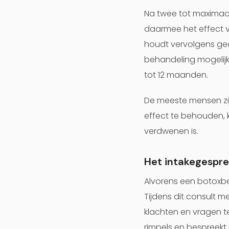
Na twee tot maximaal
daarmee het effect 
houdt vervolgens ged
behandeling mogelijk
tot 12 maanden.
De meeste mensen zij
effect te behouden, 
verdwenen is.
Het intakegespre
Alvorens een botoxbe
Tijdens dit consult m
klachten en vragen t
rimpels en bespreek