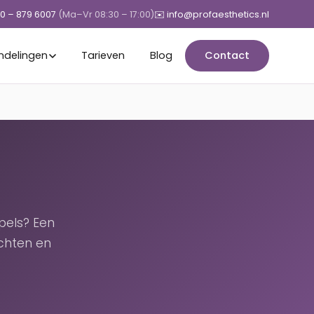
50 – 879 6007
(Ma–Vr 08:30 – 17:00)
✉️ info@profaesthetics.nl
ndelingen
Tarieven
Blog
Contact
pels? Een
chten en