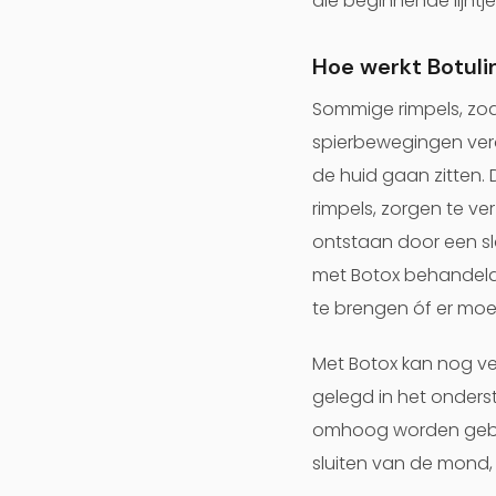
die beginnende lijntj
Hoe werkt Botuli
Sommige rimpels, zoa
spierbewegingen vero
de huid gaan zitten.
rimpels, zorgen te v
ontstaan door een sl
met Botox behandeld w
te brengen óf er mo
Met Botox kan nog ve
gelegd in het onder
omhoog worden gebrach
sluiten van de mond,