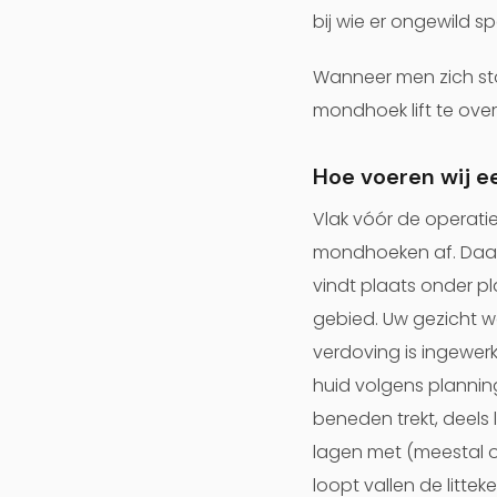
bij wie er ongewild s
Wanneer men zich sto
mondhoek lift te ove
Hoe voeren wij e
Vlak vóór de operatie
mondhoeken af. Daarn
vindt plaats onder p
gebied. Uw gezicht w
verdoving is ingewe
huid volgens plannin
beneden trekt, deels
lagen met (meestal o
loopt vallen de littek