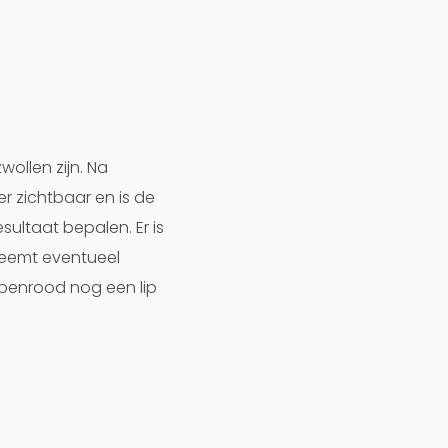
wollen zijn. Na
er zichtbaar en is de
sultaat bepalen. Er is
 neemt eventueel
ppenrood nog een lip