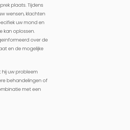
rek plaats. Tijdens
m uw wensen, klachten
specifiek uw mond en
e kan oplossen.
geïnformeerd over de
aat en de mogelijke
t hij uw probleem
dere behandelingen of
combinatie met een