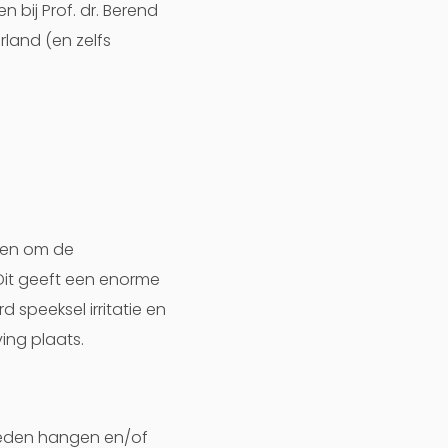
n bij Prof. dr. Berend
rland (en zelfs
ken om de
Dit geeft een enorme
 speeksel irritatie en
ing plaats.
neden hangen en/of