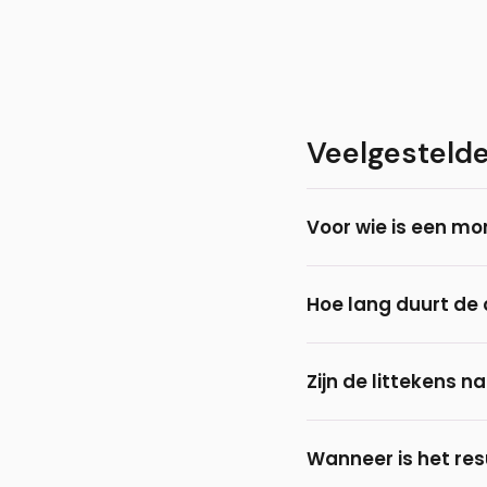
Veelgesteld
Voor wie is een mo
Een mondhoek lift i
Hoe lang duurt de 
bij wie er ongewild s
Een mondhoek lift duu
Zijn de littekens n
De littekens lopen la
Wanneer is het res