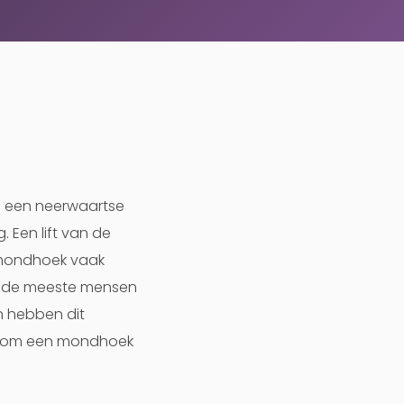
t: een neerwaartse
 Een lift van de
 mondhoek vaak
Bij de meeste mensen
n hebben dit
ijn om een mondhoek