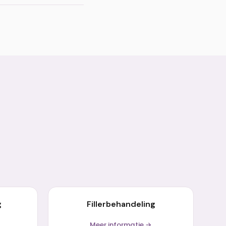
ndresultaat kan na 6
g
Fillerbehandeling
Meer informatie →