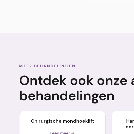
Het effect van de mo
tot 12 weken worden 
MEER BEHANDELINGEN
Ontdek ook onze 
behandelingen
Chirurgische mondhoeklift
Ha
oor
Lees meer →