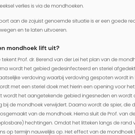
peeksel verlies is via de mondhoeken.
ort aan de zojuist genoemde situatie is er een goede r
rwegen en te laten uitvoeren.
en mondhoek lift uit?
 tekent Prof. dr. Berend van der Lei het plan van de mond
a wordt het gebied gedesinfecteerd en steriel afgedekt
laatselijke verdoving waarbij verdoving gespoten wordt i
ordt met een steriel doek met hierin een opening voor he
rkt wordt het aangetekende gebied ingesneden en word
g bij de mondhoek verwijdert. Daarna wordt de spier, di
 losgemaakt van de mondhoek. Hierna sluit de Prof. van de
plosbare) hechtingen. Omdat het litteken langs de rand 
ens op termijn nauwelijks op. Het effect van de mondhoek lif