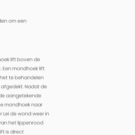
eden om een
hoek lift boven de
. Een mondhoek lift
n het te behandelen
t afgedekt. Nadat de
t de aangetekende
e de mondhoek naar
r Lei de wond weer in
van het lippenrood
t is direct