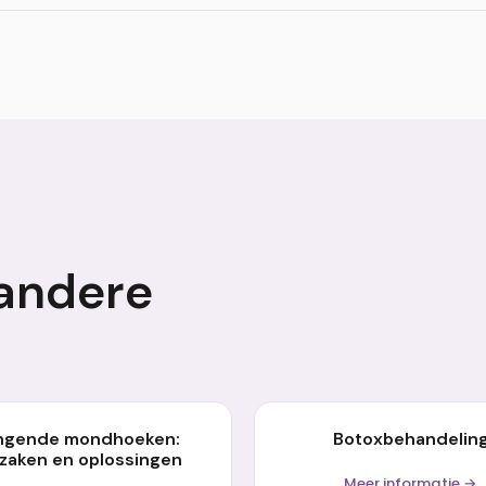
ndhoek lift is direct na de operatie waarneembaar. Het ei
beoordeeld wanneer eventuele zwelling is verdwenen.
andere
ngende mondhoeken:
Botoxbehandelin
zaken en oplossingen
Meer informatie →