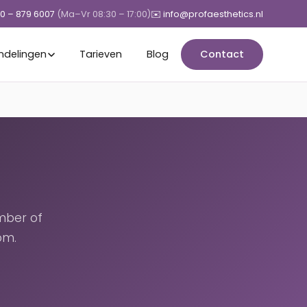
50 – 879 6007
(Ma–Vr 08:30 – 17:00)
✉️ info@profaesthetics.nl
ndelingen
Tarieven
Blog
Contact
mber of
om.