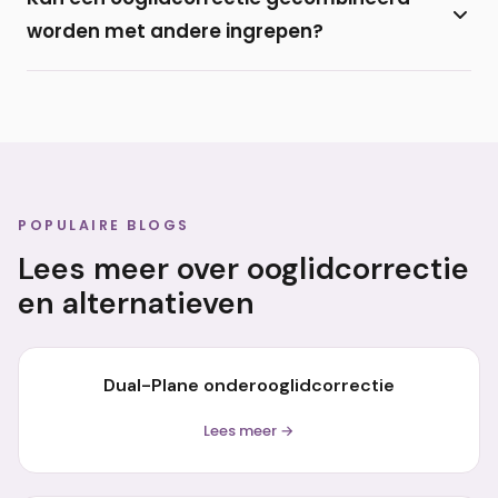
onder de oogharen van de onderoogleden. De
worden met andere ingrepen?
littekens trekken meestal fraai bij en zijn nauwelijks
zichtbaar.
Ja, een onderooglidcorrectie wordt regelmatig
gecombineerd met een
bovenooglidcorrectie
of
met vulling door middel van een
filler
of eigen vet
(lipofilling).
POPULAIRE BLOGS
Lees meer over ooglidcorrectie
en alternatieven
Dual-Plane onderooglidcorrectie
Lees meer →