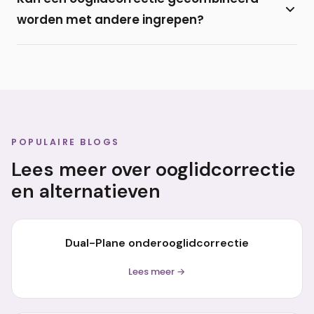
onder de oogharen van de onderoogleden. De
worden met andere ingrepen?
littekens trekken meestal fraai bij en zijn nauwelijks
zichtbaar.
Ja, een onderooglidcorrectie wordt regelmatig
gecombineerd met een
bovenooglidcorrectie
of
met vulling door middel van een
filler
of eigen vet
(lipofilling).
POPULAIRE BLOGS
Lees meer over ooglidcorrectie
en alternatieven
Dual-Plane onderooglidcorrectie
Lees meer →