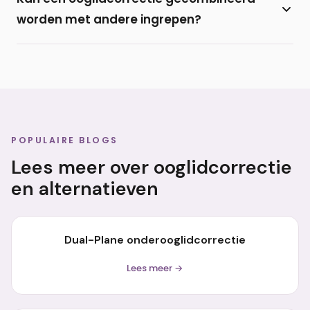
onder de oogharen van de onderoogleden. De
worden met andere ingrepen?
littekens trekken meestal fraai bij en zijn nauwelijks
zichtbaar.
Ja, een onderooglidcorrectie wordt regelmatig
gecombineerd met een
bovenooglidcorrectie
of
met vulling door middel van een
filler
of eigen vet
(lipofilling).
POPULAIRE BLOGS
Lees meer over ooglidcorrectie
en alternatieven
Dual-Plane onderooglidcorrectie
Lees meer →