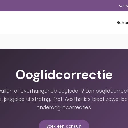
📞 0
Beha
Ooglidcorrectie
wallen of overhangende oogleden? Een ooglidcorrecti
e, jeugdige uitstraling. Prof. Aesthetics biedt zowel b
onderooglidcorrecties.
Boek een consult