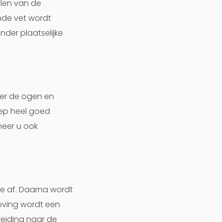
llen van de
ende vet wordt
nder plaatselijke
der de ogen en
eep heel goed
eer u ook
ie af. Daarna wordt
doving wordt een
eiding naar de