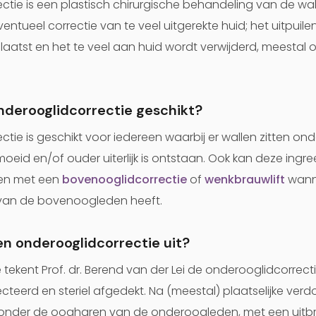
ctie is een plastisch chirurgische behandeling van de wa
tueel correctie van te veel uitgerekte huid; het uitpuil
laatst en het te veel aan huid wordt verwijderd, meestal o
onderooglidcorrectie geschikt?
tie is geschikt voor iedereen waarbij er wallen zitten on
oeid en/of ouder uiterlijk is ontstaan. Ook kan deze ingr
en met een
bovenooglidcorrectie
of
wenkbrauwlift
wann
van de bovenoogleden heeft.
en onderooglidcorrectie uit?
 tekent Prof. dr. Berend van der Lei de onderooglidcorrect
teerd en steriel afgedekt. Na (meestal) plaatselijke ver
onder de oogharen van de onderoogleden, met een uitbr