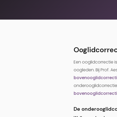
Ooglidcorre
Een ooglidcorrectie 
oogleden. Bij Prof. Ae
bovenooglidcorrect
onderooglidcorrectie
bovenooglidcorrect
De onderooglidco