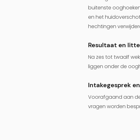
buitenste ooghoeken. 
en het huidoverscho
hechtingen verwijder
Resultaat en litt
Na zes tot twaalf wek
liggen onder de oogh
Intakegesprek en
Voorafgaand aan de b
vragen worden besprok