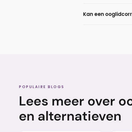
Het grootste deel va
Kan een ooglidcor
littekens trekken meest
Ja, een onderooglid
met vulling door mid
POPULAIRE BLOGS
Lees meer over oo
en alternatieven