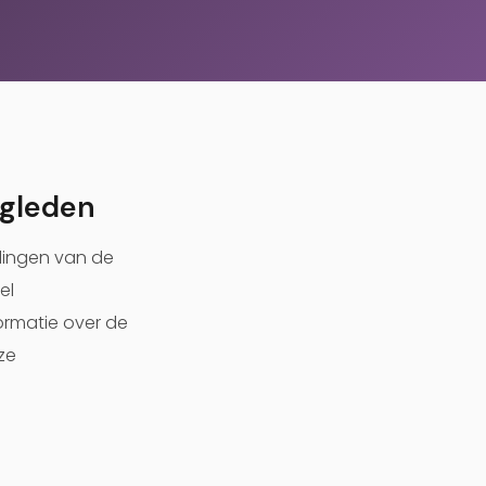
ogleden
lingen van de
el
formatie over de
ze