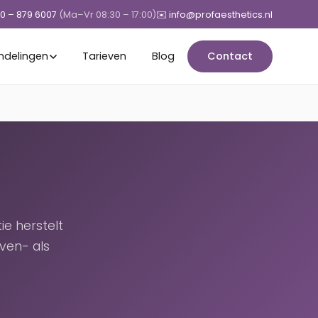
50 – 879 6007
(Ma–Vr 08:30 – 17:00)
✉️ info@profaesthetics.nl
ndelingen
Tarieven
Blog
Contact
e herstelt
oven- als