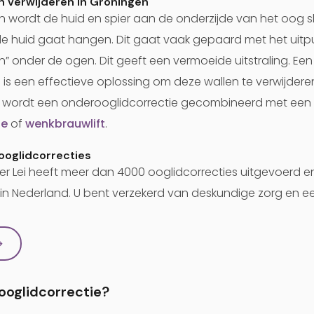
n verwijderen in Groningen
 wordt de huid en spier aan de onderzijde van het oog s
de huid gaat hangen. Dit gaat vaak gepaard met het uitpu
n” onder de ogen. Dit geeft een vermoeide uitstraling. Een
is een effectieve oplossing om deze wallen te verwijderen 
ms wordt een onderooglidcorrectie gecombineerd met een
ie
of
wenkbrauwlift
.
 ooglidcorrecties
der Lei heeft meer dan 4000 ooglidcorrecties uitgevoerd e
 in Nederland. U bent verzekerd van deskundige zorg en een
→
ooglidcorrectie?