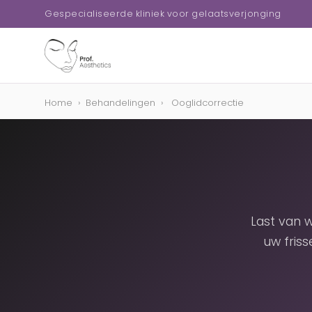
Gespecialiseerde kliniek voor gelaatsverjonging
Home
›
Behandelingen
›
Ooglidcorrectie
Last van 
uw friss