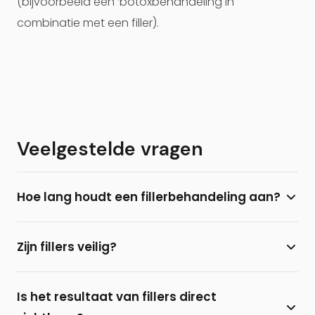
(bijvoorbeeld een ‘botoxbehandeling in
combinatie met een filler).
Veelgestelde vragen
Hoe lang houdt een fillerbehandeling aan?
Het effect van een fillerbehandeling houdt
Zijn fillers veilig?
gemiddeld 8 tot 12 maanden aan. Door herhaling
na 4-6 maanden kan het resultaat langer blijven
Bij Prof. Aesthetics gebruikt Prof. dr. B. van der Lei
bestaan.
Is het resultaat van fillers direct
uitsluitend fillers op basis van hyaluronzuur en