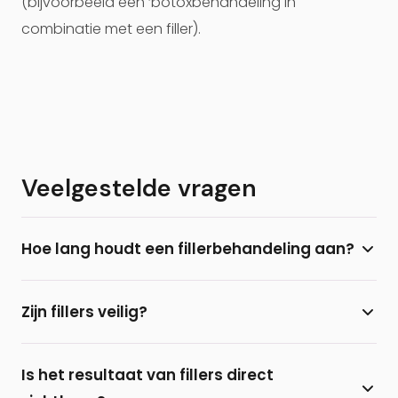
(bijvoorbeeld een ‘botoxbehandeling in
combinatie met een filler).
Veelgestelde vragen
Hoe lang houdt een fillerbehandeling aan?
Het effect van een fillerbehandeling houdt
Zijn fillers veilig?
gemiddeld 8 tot 12 maanden aan. Door herhaling
na 4-6 maanden kan het resultaat langer blijven
Bij Prof. Aesthetics gebruikt Prof. dr. B. van der Lei
bestaan.
Is het resultaat van fillers direct
uitsluitend fillers op basis van hyaluronzuur en