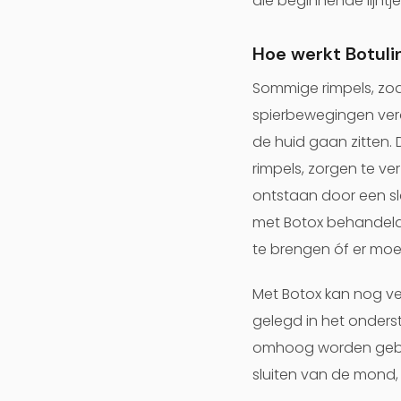
die beginnende lijntj
Hoe werkt Botuli
Sommige rimpels, zoa
spierbewegingen vero
de huid gaan zitten.
rimpels, zorgen te v
ontstaan door een sl
met Botox behandeld w
te brengen óf er mo
Met Botox kan nog ve
gelegd in het onder
omhoog worden gebrach
sluiten van de mond,