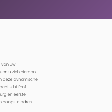
n van uw
, en u zich hieraan
 om deze dynamische
ent u bij Prof.
rurg en eerste
en hoogste adres.