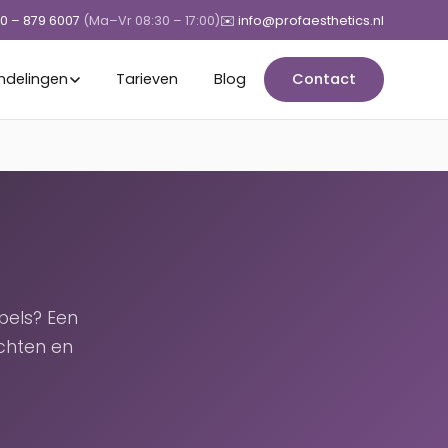
50 – 879 6007
(Ma–Vr 08:30 – 17:00)
✉️ info@profaesthetics.nl
ndelingen
Tarieven
Blog
Contact
pels? Een
chten en