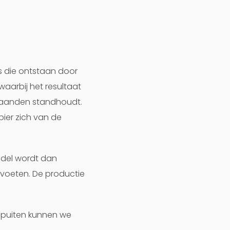
s die ontstaan door
waarbij het resultaat
 maanden standhoudt.
pier zich van de
ddel wordt dan
 voeten. De productie
e spuiten kunnen we