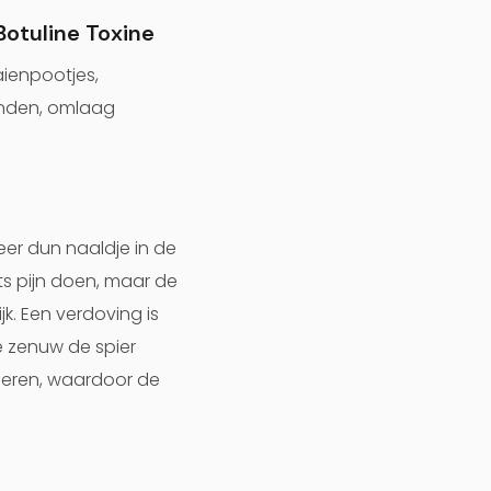
Botuline Toxine
aienpootjes,
anden, omlaag
zeer dun naaldje in de
ets pijn doen, maar de
k. Een verdoving is
e zenuw de spier
ieren, waardoor de