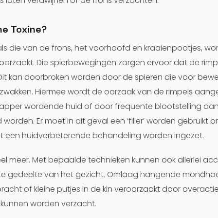
es laten verdwijnen of de frons verzachten.
ne Toxine?
ls die van de frons, het voorhoofd en kraaienpootjes, w
orzaakt. Die spierbewegingen zorgen ervoor dat de rimpe
 Dit kan doorbroken worden door de spieren die voor bewe
erzwakken. Hiermee wordt de oorzaak van de rimpels aangep
apper wordende huid of door frequente blootstelling aan
orden. Er moet in dit geval een ‘filler’ worden gebruikt 
et een huidverbeterende behandeling worden ingezet.
el meer. Met bepaalde technieken kunnen ook allerlei a
ste gedeelte van het gezicht. Omlaag hangende mondhoe
t of kleine putjes in de kin veroorzaakt door overactieve
 kunnen worden verzacht.