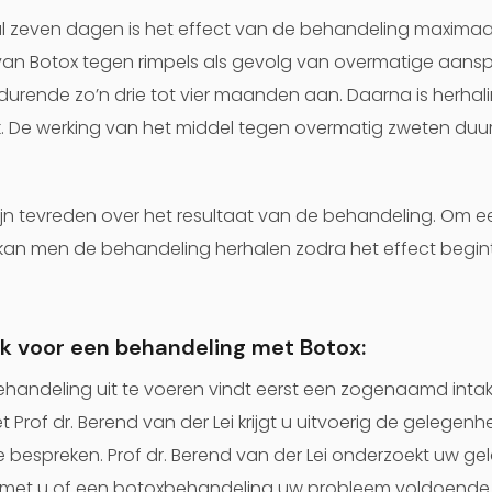
 zeven dagen is het effect van de behandeling maximaal
van Botox tegen rimpels als gevolg van overmatige aans
urende zo’n drie tot vier maanden aan. Daarna is herhal
. De werking van het middel tegen overmatig zweten duurt
n tevreden over het resultaat van de behandeling. Om ee
kan men de behandeling herhalen zodra het effect begin
k voor een behandeling met Botox:
handeling uit te voeren vindt eerst een zogenaamd intak
et Prof dr. Berend van der Lei krijgt u uitvoerig de gelege
e bespreken. Prof dr. Berend van der Lei onderzoekt uw g
t met u of een botoxbehandeling uw probleem voldoende 