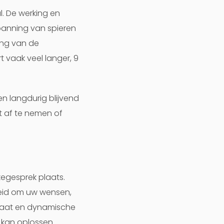
. De werking en
panning van spieren
ing van de
 vaak veel langer, 9
n langdurig blijvend
t af te nemen of
egesprek plaats.
nheid om uw wensen,
elaat en dynamische
kan oplossen.