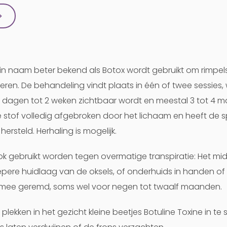
→
k in naam beter bekend als Botox wordt gebruikt om rimpel
en. De behandeling vindt plaats in één of twee sessies, 
e dagen tot 2 weken zichtbaar wordt en meestal 3 tot 4
 stof volledig afgebroken door het lichaam en heeft de s
hersteld. Herhaling is mogelijk.
k gebruikt worden tegen overmatige transpiratie: Het mi
epere huidlaag van de oksels, of onderhuids in handen of
rmee geremd, soms wel voor negen tot twaalf maanden.
plekken in het gezicht kleine beetjes Botuline Toxine in t