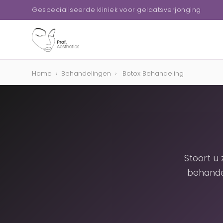
Gespecialiseerde kliniek voor gelaatsverjonging
Home
›
Behandelingen
›
Botox Behandeling
Stoort u
behande