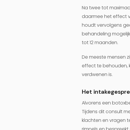
Na twee tot maximaal
daarmee het effect 
houdt vervolgens ged
behandeling mogelijk
tot 12 maanden.
De meeste mensen zij
effect te behouden, 
verdwenen is.
Het intakegespre
Alvorens een botoxbe
Tijdens dit consult m
klachten en vragen t
rimpels en bespreek