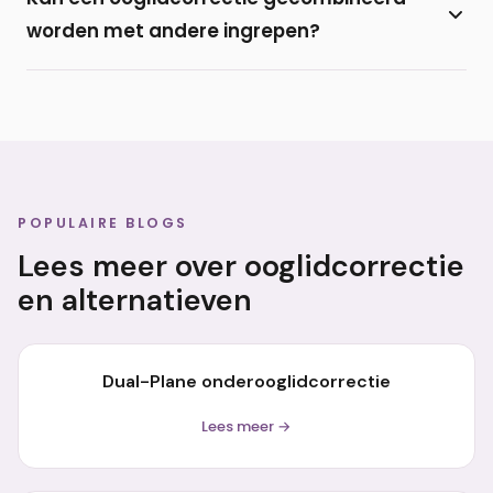
onder de oogharen van de onderoogleden. De
worden met andere ingrepen?
littekens trekken meestal fraai bij en zijn nauwelijks
zichtbaar.
Ja, een onderooglidcorrectie wordt regelmatig
gecombineerd met een
bovenooglidcorrectie
of
met vulling door middel van een
filler
of eigen vet
(lipofilling).
POPULAIRE BLOGS
Lees meer over ooglidcorrectie
en alternatieven
Dual-Plane onderooglidcorrectie
Lees meer →