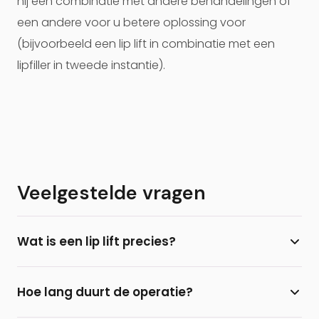
hij een combinatie met andere behandelingen of
een andere voor u betere oplossing voor
(bijvoorbeeld een lip lift in combinatie met een
lipfiller in tweede instantie).
Veelgestelde vragen
Wat is een lip lift precies?
Een lip lift is een plastisch chirurgische ingreep
Hoe lang duurt de operatie?
waarbij de lengte van de bovenlip wordt ingekort
via een klein sneetje onder de neusbasis. Hierdoor