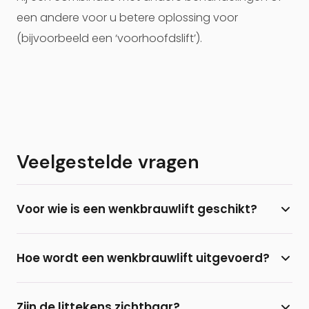
een andere voor u betere oplossing voor
(bijvoorbeeld een ‘voorhoofdslift’).
Veelgestelde vragen
Voor wie is een wenkbrauwlift geschikt?
Een wenkbrauwlift is geschikt voor iedereen waarbij
Hoe wordt een wenkbrauwlift uitgevoerd?
de wenkbrauwen in een te lage positie zitten,
waardoor de ogen extra zwaar lijken en er een
Er zijn meerdere technieken: via een snede direct
vermoeid, boos of streng uiterlijk is ontstaan.
Zijn de littekens zichtbaar?