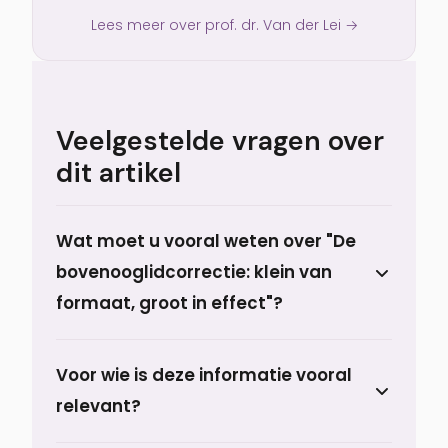
Lees meer over prof. dr. Van der Lei →
Veelgestelde vragen over
dit artikel
Wat moet u vooral weten over "De
bovenooglidcorrectie: klein van
formaat, groot in effect"?
Een bovenooglidcorrectie lijkt op het
Voor wie is deze informatie vooral
eerste gezicht een eenvoudige ingreep.
relevant?
Juist daardoor wordt deze behandeling
door uiteenlopende artsen aangeboden.