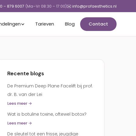
50 – 879 6007
(Ma–Vr 08:30 – 17:00)
✉️ info@profaesthetics.nl
ndelingen
Tarieven
Blog
Contact
Recente blogs
De Premium Deep Plane Facelift bij prof.
dr. B. van der Lei
Lees meer →
Wat is botuline toxine, oftewel botox?
Lees meer →
De sleutel tot een frisse, jeugdige