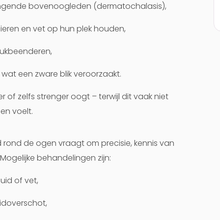
 hangende bovenoogleden (dermatochalasis),
ieren en vet op hun plek houden,
 jukbeenderen,
at een zware blik veroorzaakt.
 of zelfs strenger oogt – terwijl dit vaak niet
n voelt.
 rond de ogen vraagt om precisie, kennis van
Mogelijke behandelingen zijn:
uid of vet,
idoverschot,