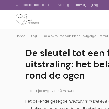
Gespecialiseerde kliniek voor gelaatsverjonging
Home
›
Blog
›
De sleutel tot een frisse, jeugdige uitstralin
De sleutel tot een 
uitstraling: het be
rond de ogen
Leestijd: ongeveer 3 minuten
Het bekende gezegde
“Beauty is in the eye
esthetische geneeskunde geldt minstens zo 