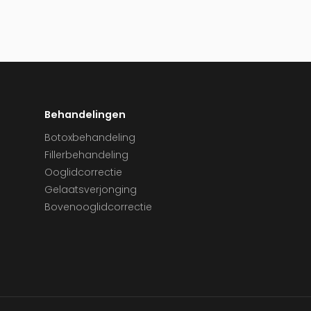
Behandelingen
Botoxbehandeling
Fillerbehandeling
Ooglidcorrectie
Gelaatsverjonging
Bovenooglidcorrectie