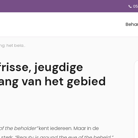
📞 0
Beha
g: het bela...
frisse, jeugdige
lang van het gebied
 of the beholder”
kent iedereen. Maar in de
sterk:
“Beauty is around the eye of the beheld.”