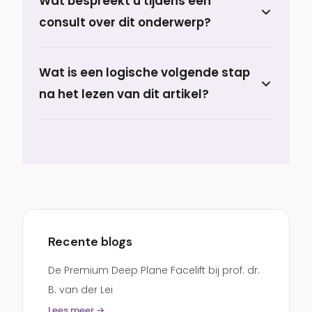
Wat bespreekt u tijdens een
en de resultaten op onze
verwachte resultaat.
consult over dit onderwerp?
behandelpagina.
Tijdens het consult bespreekt u uw
Wat is een logische volgende stap
uitgangssituatie, verwachtingen, de
na het lezen van dit artikel?
passende behandelopties en een
realistisch hersteltraject.
Een logische volgende stap is om de
behandelpagina te bekijken die hierbij
past.
Bekijk de behandelpagina →
Recente blogs
De Premium Deep Plane Facelift bij prof. dr.
B. van der Lei
Lees meer →