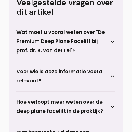
Veelgestelde vragen over
dit artikel
Wat moet u vooral weten over "De
Premium Deep Plane Facelift bij
prof. dr. B. van der Lei"?
Met meer dan 25 jaar ervaring biedt prof.
Voor wie is deze informatie vooral
dr. Berend van der Lei een exclusieve,
relevant?
persoonlijke benadering van de Deep
Plane Facelift. Tijdens het eerste consult
In overleg wordt volgens het principe van
wordt uitgebreid de tijd genomen om uw
Hoe verloopt meer weten over de
shared decision-making een persoonlijk
wensen te bespreken. Vervolgens
deep plane facelift in de praktijk?
behandelplan opgesteld. Met behulp van
analyseert prof. dr.
foto’s en geavanceerde A.I.-simulaties
Lees alles over de procedure, het herstel
krijgt u een realistisch beeld van het