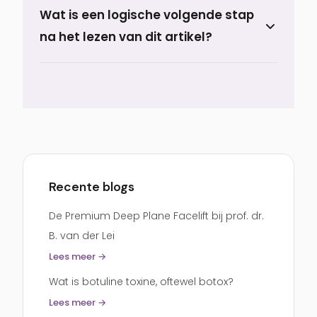
Wat is een logische volgende stap
uitgangssituatie, verwachtingen, de
na het lezen van dit artikel?
passende behandelopties en een
realistisch hersteltraject.
Een logische volgende stap is om de
behandelpagina te bekijken die hierbij
past.
moedervlekken
Recente blogs
De Premium Deep Plane Facelift bij prof. dr.
B. van der Lei
Lees meer →
Wat is botuline toxine, oftewel botox?
Lees meer →