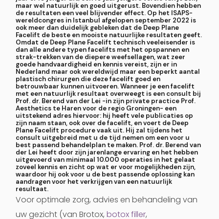
maar wel natuurlijk en goed uitgerust. Bovendien hebben
de resultaten een veel blijvender effect. Op het ISAPS-
wereldcongres in Istanbul afgelopen september 2022 is
ook meer dan duidelijk gebleken dat de Deep Plane
Facelift de beste en mooiste natuurlijke resultaten geeft.
Omdat de Deep Plane Facelift technisch veeleisender is
dan alle andere typen facelifts met het opspannen en
strak-trekken van de diepere weefsellagen, wat zeer
goede handvaardigheid en kennis vereist, zijn er in
Nederland maar ook wereldwijd maar een beperkt aantal
plastisch chirurgen die deze facelift goed en
betrouwbaar kunnen uitvoeren. Wanneer je een facelift
met een natuurlijk resultaat overweegt is een consult bij
Prof. dr. Berend van der Lei -in zijn private practice Prof.
Aesthetics te Haren voor de regio Groningen- een
uitstekend adres hiervoor: hij heeft vele publicaties op
zijn naam staan, ook over de facelift, en voert de Deep
Plane Facelift procedure vaak uit. Hij zal tijdens het
consult uitgebreid met u de tijd nemen om een voor u
best passend behandelplan te maken. Prof. dr. Berend van
der Lei heeft door zijn jarenlange ervaring en het hebben
uitgevoerd van minimaal 10.000 operaties in het gelaat
zoveel kennis en zicht op wat er voor mogelijkheden zijn,
waardoor hij ook voor u de best passende oplossing kan
aandragen voor het verkrijgen van een natuurlijk
resultaat.
Voor optimale zorg, advies en behandeling van
uw gezicht (van Brotox,
botox
filler
,