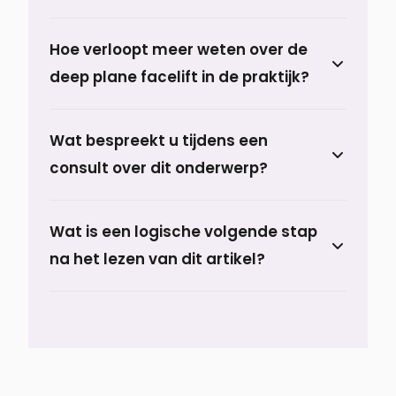
verjonging van hals en kaaklijn, zonder dat
Maar welke facelift moet je kiezen: een
je er onnatuurlijk uitziet.”.
Hoe verloopt meer weten over de
mini-lift, een MACS-lift of toch een Deep
deep plane facelift in de praktijk?
Plane Facelift?.
Lees alles over de procedure, het herstel
Wat bespreekt u tijdens een
en de resultaten op onze
consult over dit onderwerp?
behandelpagina.
Tijdens het consult bespreekt u uw
Wat is een logische volgende stap
uitgangssituatie, verwachtingen, de
na het lezen van dit artikel?
passende behandelopties en een
realistisch hersteltraject.
Een logische volgende stap is om de
behandelpagina te bekijken die hierbij
past.
Bekijk de behandelpagina →