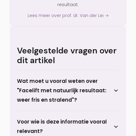
resultaat.
Lees meer over prof. dr. Van der Lei →
Veelgestelde vragen over
dit artikel
Wat moet u vooral weten over
"Facelift met natuurlijk resultaat:
weer fris en stralend"?
Prof. dr. Berend van der Lei van Prof.
Voor wie is deze informatie vooral
Aesthetics in Haren, nabij Groningen:“Een
relevant?
natuurlijke facelift is wat iedereen wil: een