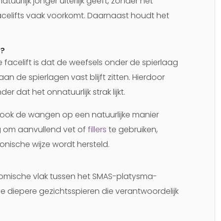
uurlijk jonger uiterlijk geeft, zonder het
 facelifts vaak voorkomt. Daarnaast houdt het
t?
 facelift is dat de weefsels onder de spierlaag
an de spierlagen vast blijft zitten. Hierdoor
er dat het onnatuurlijk strak lijkt.
t ook de wangen op een natuurlijke manier
ig om aanvullend vet of
fillers
te gebruiken,
nische wijze wordt hersteld.
tomische vlak tussen het SMAS-platysma-
e diepere gezichtsspieren die verantwoordelijk