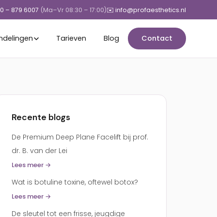
50 – 879 6007
(Ma–Vr 08:30 – 17:00)
✉️ info@profaesthetics.nl
ndelingen
Tarieven
Blog
Contact
Recente blogs
De Premium Deep Plane Facelift bij prof.
dr. B. van der Lei
Lees meer →
Wat is botuline toxine, oftewel botox?
Lees meer →
De sleutel tot een frisse, jeugdige