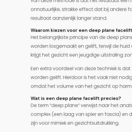
van deze methode is dat het resultaat een nat
onnatuurlijke, strakke effect dat bij andere
resultaat aanzienlijk langer stand.
Waarom kiezen voor een deep plane facelif
Het belangrijkste principe van de deep plane
worden losgemaakt en gelift, terwijl de huid a
krijgt het gezicht een jeugdige uitstraling zond
Een extra voordeel van deze techniek is da
worden gelift. Hierdoor is het vaak niet nod
omdat het volume van het gezicht op harmo
Wat is een deep plane facelift precies?
De term “deep plane” verwijst naar het ana
complex (een laag van spier en fascia) en d
zijn voor mimiek en gezichtsuitdrukking.