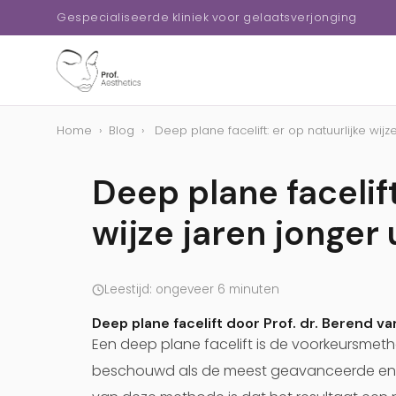
Gespecialiseerde kliniek voor gelaatsverjonging
Home
›
Blog
›
Deep plane facelift: er op natuurlijke wijze
Deep plane facelift
wijze jaren jonger 
Leestijd: ongeveer 6 minuten
Deep plane facelift door Prof. dr. Berend van
Een
deep plane facelift
is de voorkeursmetho
beschouwd als de meest geavanceerde en d