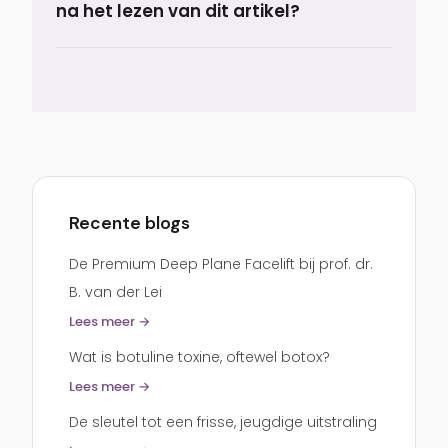
na het lezen van dit artikel?
ogen zijn normaal in de eerste weken. Ook
contactlenzen dragen lukt vaak pas na
Een logische volgende stap is om de
enige tijd weer.
behandelpagina te bekijken die hierbij
past.
onderooglidcorrectie
Recente blogs
De Premium Deep Plane Facelift bij prof. dr.
B. van der Lei
Lees meer →
Wat is botuline toxine, oftewel botox?
Lees meer →
De sleutel tot een frisse, jeugdige uitstraling