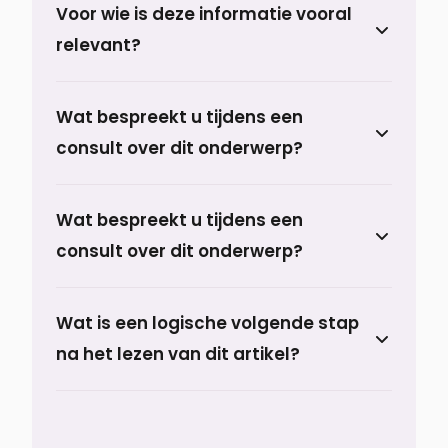
Voor wie is deze informatie vooral
resultaat zonder feminisatie.
relevant?
Prof. dr. Berend van der Lei, plastisch
Wat bespreekt u tijdens een
chirurg bij Prof. Aesthetics in Haren nabij
consult over dit onderwerp?
Groningen: Een bovenooglidcorrectie is
een ingreep met groot effect.
Tijdens het consult bespreekt u uw
Wat bespreekt u tijdens een
uitgangssituatie, verwachtingen, de
consult over dit onderwerp?
passende behandelopties en een
realistisch hersteltraject.
Tijdens het consult bespreekt u uw
Wat is een logische volgende stap
uitgangssituatie, verwachtingen, de
na het lezen van dit artikel?
passende behandelopties en een
realistisch hersteltraject.
Een logische volgende stap is om de
behandelpagina te bekijken die hierbij