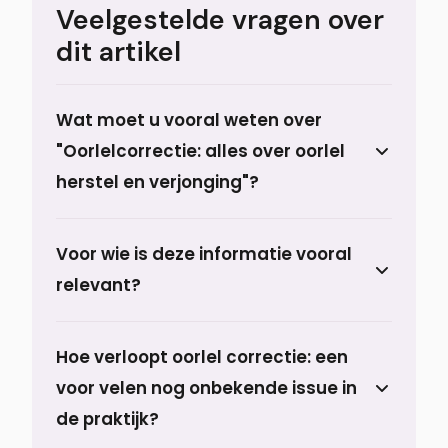
Veelgestelde vragen over
dit artikel
Wat moet u vooral weten over
"Oorlelcorrectie: alles over oorlel
herstel en verjonging"?
Prof. dr. Berend van der Lei, plastisch
Voor wie is deze informatie vooral
chirurg bij Prof. Aesthetics in Haren (vlak bij
relevant?
Groningen), legt uit dat de oorlel in
principe drie veelvoorkomende problemen
Grote oorlellen kunnen aangeboren zijn,
kent die gelukkig goed te corrigeren zijn.
Hoe verloopt oorlel correctie: een
maar ook in de loop der jaren ontstaan
voor velen nog onbekende issue in
doordat de huid verslapt en de oorlel
daardoor langer en groter wordt. Wat een
de praktijk?
‘mooie’ oorlel is, blijft natuurlijk persoonlijk.