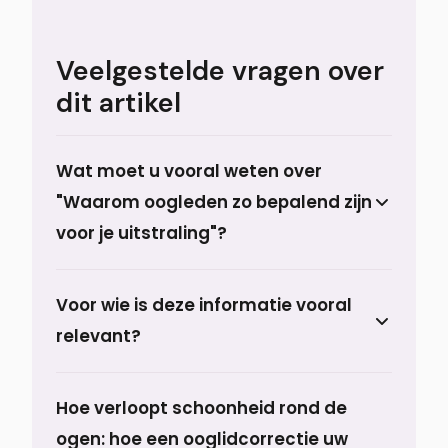
Veelgestelde vragen over
dit artikel
Wat moet u vooral weten over
"Waarom oogleden zo bepalend zijn
voor je uitstraling"?
Prof. dr. Berend van der Lei van Prof.
Voor wie is deze informatie vooral
Aesthetics in Haren bij Groningen:“Een
relevant?
bovenooglidcorrectie is een relatief kleine
ingreep met een groot effect. Niet alleen
Het bekende statement “beauty is found
op hoe u zichzelf ervaart in de spiegel,
Hoe verloopt schoonheid rond de
around the eyes” ofwel “schoonheid zit
maar ook op hoe uw omgeving u ziet.
ogen: hoe een ooglidcorrectie uw
rond de ogen”, is niet zomaar bedacht. Uit