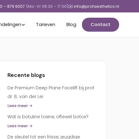
50 – 879 6007
(Ma–Vr 08:30 – 17:00)
✉️ info@profaesthetics.nl
ndelingen
Tarieven
Blog
Contact
Recente blogs
De Premium Deep Plane Facelift bij prof.
dr. B. van der Lei
Lees meer →
Wat is botuline toxine, oftewel botox?
Lees meer →
De sleutel tot een frisse, jeugdige