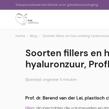
Gespecialiseerde kliniek voor gelaatsverjonging
Home
›
Blog
›
Soorten fillers en hun werking: hyaluronzuur
Soorten fillers en 
hyaluronzuur, Prof
Leestijd: ongeveer 5 minuten
Prof. dr. Berend van der Lei, plastisch c
Fillers
zijn injectables die volumeverlies en ri