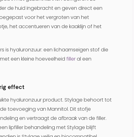
r de huid ingebracht en geven direct een
oegepast voor het vergroten van het
je, het accentueren van de kaaklijn of het
lers is hyaluronzuur: een lichaamseigen stof die
 met een kleine hoeveelheid
filler
al een
rig effect
ruikte hyaluronzuur product. Stylage behoort tot
de toevoeging van Mannitol. Dit stofje
deling en vertraagt de afbraak van de filler.
n lipfiller behandeling met Stylage blijft
ndien is Stylage veilig en biocompatibel,