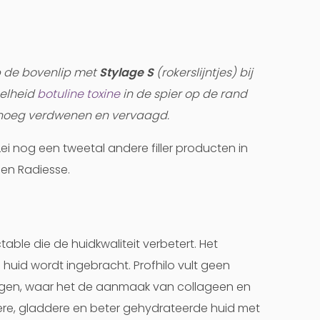
p de bovenlip met
Stylage S
(rokerslijntjes) bij
eelheid
botuline toxine
in de spier op de rand
genoeg verdwenen en vervaagd.
Lei nog een tweetal andere filler producten in
en Radiesse.
ctable die de huidkwaliteit verbetert. Het
 huid wordt ingebracht. Profhilo vult geen
dlagen, waar het de aanmaak van collageen en
igere, gladdere en beter gehydrateerde huid met