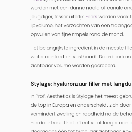
worden met een dunne naald of canule onde
jeugdiger, frisser uiterlijk.
Fillers
worden vaak t
lipvolume, het verzachten van een traangoot
opvullen van fijne rimpels rond de mond.
Het belangrijkste ingrediënt in de meeste fil
water aantrekt en vasthoudt. Daardoor kan
zichtbaar volume worden gecreëerd.
Stylage: hyaluronzuur filler met langdu
In Prof. Aesthetics is Stylage het meest geb
de top in Europa en onderscheidt zich door 
vermindert zwelling en roodheid na de behan
Hierdoor houdt het effect vaak langer aan: ee
doorgaans één tot twee jaar zichtbaar. Bove