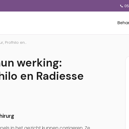
📞 0
Beha
, Profhilo en...
hun werking:
hilo en Radiesse
hirurg
mpels in het gezicht kunnen corrigeren. Ze