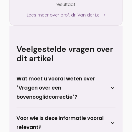
resultaat.
Lees meer over prof. dr. Van der Lei →
Veelgestelde vragen over
dit artikel
Wat moet u vooral weten over
"Vragen over een
bovenooglidcorrectie"?
Naarmate we ouder worden, rekt de huid
Voor wie is deze informatie vooral
van de bovenoogleden uit en gaat deze
relevant?
steeds meer over de wimpers hangen. Dit