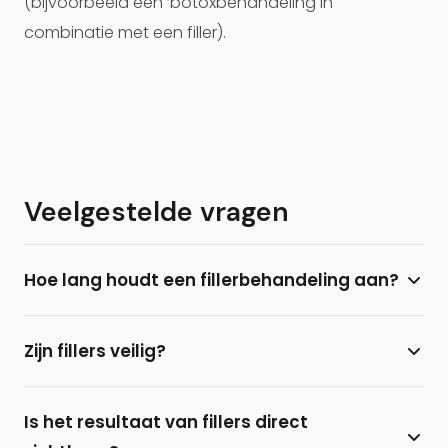
(bijvoorbeeld een ‘botoxbehandeling in
combinatie met een filler).
Veelgestelde vragen
Hoe lang houdt een fillerbehandeling aan?
Het effect van een fillerbehandeling houdt
Zijn fillers veilig?
gemiddeld 8 tot 12 maanden aan. Door herhaling
na 4-6 maanden kan het resultaat langer blijven
Bij Prof. Aesthetics gebruikt Prof. dr. B. van der Lei
bestaan.
Is het resultaat van fillers direct
uitsluitend fillers op basis van hyaluronzuur en