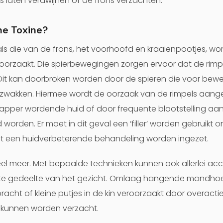
es laten verdwijnen of de frons verzachten.
ne Toxine?
ls die van de frons, het voorhoofd en kraaienpootjes, w
orzaakt. Die spierbewegingen zorgen ervoor dat de rimpe
 Dit kan doorbroken worden door de spieren die voor bewe
erzwakken. Hiermee wordt de oorzaak van de rimpels aangep
apper wordende huid of door frequente blootstelling aan
orden. Er moet in dit geval een ‘filler’ worden gebruikt 
et een huidverbeterende behandeling worden ingezet.
el meer. Met bepaalde technieken kunnen ook allerlei a
ste gedeelte van het gezicht. Omlaag hangende mondhoe
t of kleine putjes in de kin veroorzaakt door overactieve
 kunnen worden verzacht.