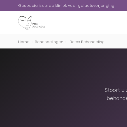
Gespecialiseerde kliniek voor gelaatsverjonging
Home
›
Behandelingen
›
Botox Behandeling
Stoort u
behande