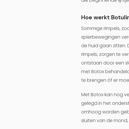
die beginnende lijntj
Hoe werkt Botuli
Sommige rimpels, zoa
spierbewegingen vero
de huid gaan zitten.
rimpels, zorgen te v
ontstaan door een sl
met Botox behandeld w
te brengen óf er mo
Met Botox kan nog ve
gelegd in het onder
omhoog worden gebrach
sluiten van de mond,