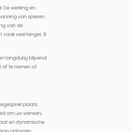
. De werking en
panning van spieren
ing van de
 vaak veel langer, 9
n langdurig blijvend
t af te nemen of
egesprek plaats.
nheid om uw wensen,
elaat en dynamische
kan oplossen.