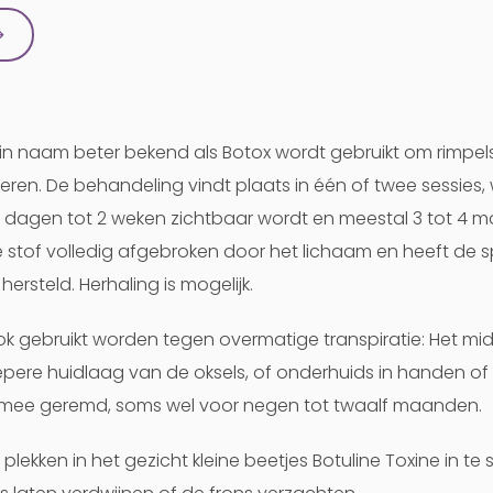
→
k in naam beter bekend als Botox wordt gebruikt om rimpel
en. De behandeling vindt plaats in één of twee sessies, 
e dagen tot 2 weken zichtbaar wordt en meestal 3 tot 4
 stof volledig afgebroken door het lichaam en heeft de s
hersteld. Herhaling is mogelijk.
k gebruikt worden tegen overmatige transpiratie: Het mi
epere huidlaag van de oksels, of onderhuids in handen of
rmee geremd, soms wel voor negen tot twaalf maanden.
plekken in het gezicht kleine beetjes Botuline Toxine in t