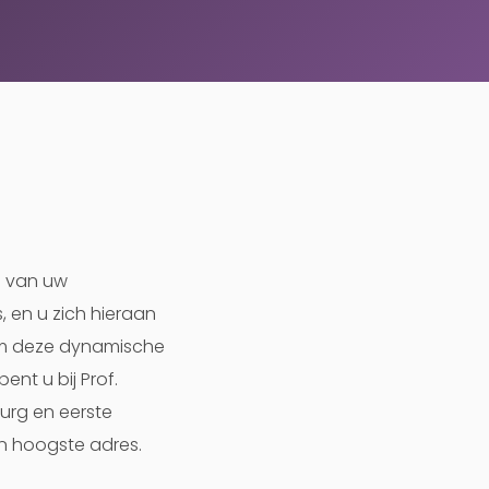
n van uw
, en u zich hieraan
 om deze dynamische
ent u bij Prof.
rurg en eerste
en hoogste adres.