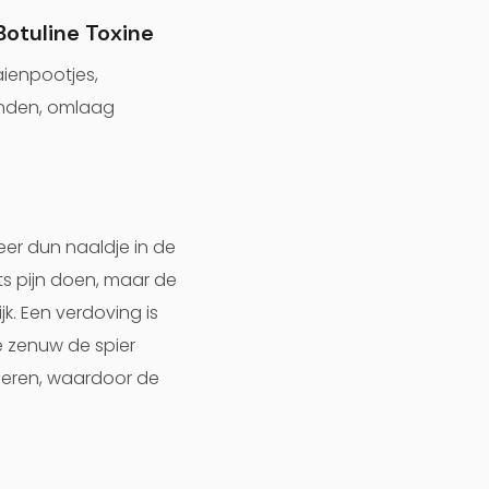
Botuline Toxine
aienpootjes,
anden, omlaag
zeer dun naaldje in de
ets pijn doen, maar de
k. Een verdoving is
e zenuw de spier
ieren, waardoor de