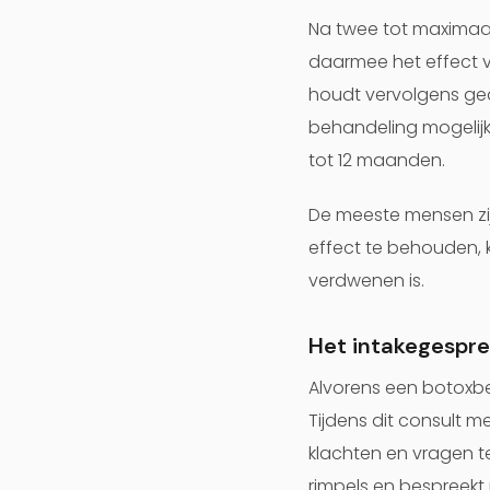
Na twee tot maximaal
daarmee het effect 
houdt vervolgens ged
behandeling mogelijk
tot 12 maanden.
De meeste mensen zij
effect te behouden, 
verdwenen is.
Het intakegespre
Alvorens een botoxbe
Tijdens dit consult m
klachten en vragen t
rimpels en bespreek