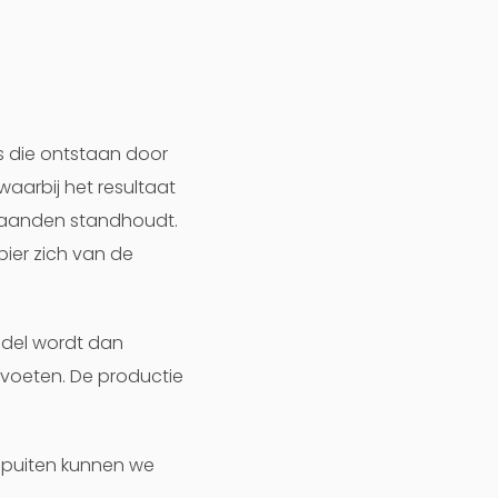
s die ontstaan door
waarbij het resultaat
 maanden standhoudt.
pier zich van de
ddel wordt dan
 voeten. De productie
e spuiten kunnen we