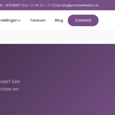
50 – 879 6007
(Ma–Vr 08:30 – 17:00)
✉️ info@profaesthetics.nl
ndelingen
Tarieven
Blog
Contact
pels? Een
chten en