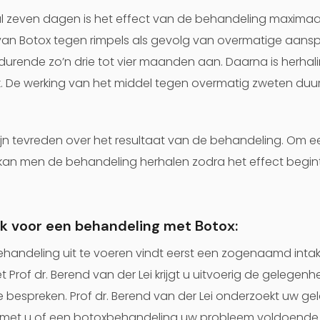
 zeven dagen is het effect van de behandeling maximaal
van Botox tegen rimpels als gevolg van overmatige aans
urende zo’n drie tot vier maanden aan. Daarna is herhal
. De werking van het middel tegen overmatig zweten duurt
n tevreden over het resultaat van de behandeling. Om ee
kan men de behandeling herhalen zodra het effect begin
k voor een behandeling met Botox:
handeling uit te voeren vindt eerst een zogenaamd intak
et Prof dr. Berend van der Lei krijgt u uitvoerig de gelege
e bespreken. Prof dr. Berend van der Lei onderzoekt uw g
t met u of een botoxbehandeling uw probleem voldoende 