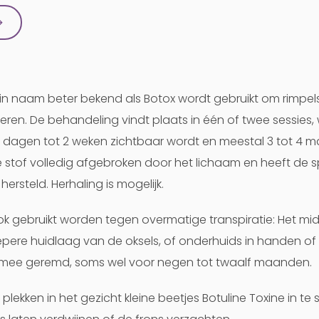
→
k in naam beter bekend als Botox wordt gebruikt om rimpel
en. De behandeling vindt plaats in één of twee sessies, 
e dagen tot 2 weken zichtbaar wordt en meestal 3 tot 4
 stof volledig afgebroken door het lichaam en heeft de s
hersteld. Herhaling is mogelijk.
k gebruikt worden tegen overmatige transpiratie: Het mi
epere huidlaag van de oksels, of onderhuids in handen of
rmee geremd, soms wel voor negen tot twaalf maanden.
plekken in het gezicht kleine beetjes Botuline Toxine in t