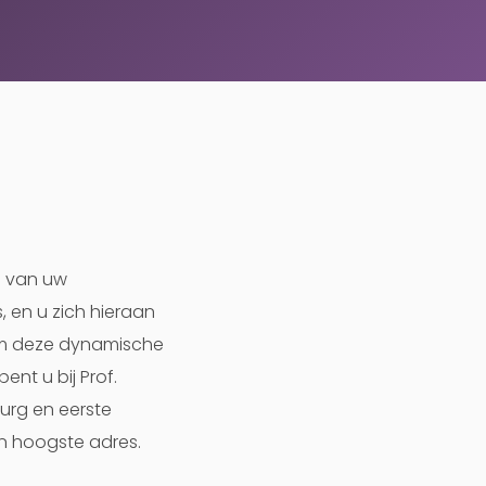
n van uw
, en u zich hieraan
 om deze dynamische
ent u bij Prof.
rurg en eerste
en hoogste adres.