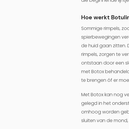
die beginnende lijntj
Hoe werkt Botuli
Sommige rimpels, zoa
spierbewegingen vero
de huid gaan zitten.
rimpels, zorgen te v
ontstaan door een sl
met Botox behandeld w
te brengen óf er mo
Met Botox kan nog ve
gelegd in het onder
omhoog worden gebrach
sluiten van de mond,