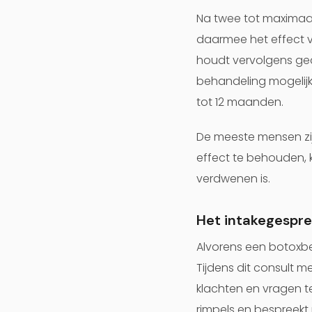
Na twee tot maximaal
daarmee het effect 
houdt vervolgens ged
behandeling mogelijk
tot 12 maanden.
De meeste mensen zij
effect te behouden, 
verdwenen is.
Het intakegespre
Alvorens een botoxbe
Tijdens dit consult m
klachten en vragen t
rimpels en bespreek