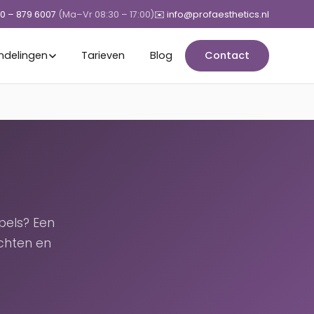
50 – 879 6007
(Ma–Vr 08:30 – 17:00)
✉️ info@profaesthetics.nl
ndelingen
Tarieven
Blog
Contact
pels? Een
chten en