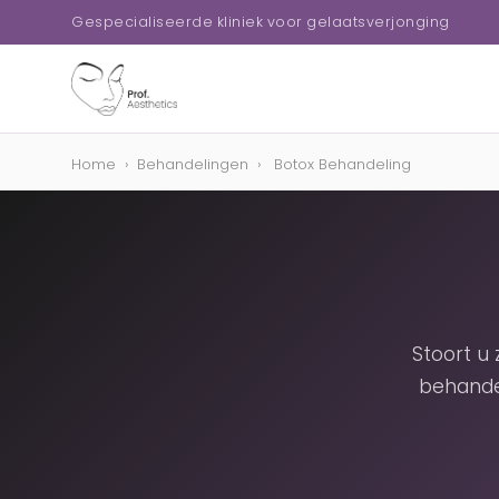
Gespecialiseerde kliniek voor gelaatsverjonging
Home
›
Behandelingen
›
Botox Behandeling
Stoort u
behande