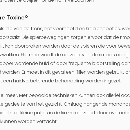
es laten verdwijnen of de frons verzachten.
ne Toxine?
ls die van de frons, het voorhoofd en kraaienpootjes, w
orzaakt. Die spierbewegingen zorgen ervoor dat de rimpe
 Dit kan doorbroken worden door de spieren die voor bewe
erzwakken. Hiermee wordt de oorzaak van de rimpels aangep
apper wordende huid of door frequente blootstelling aan
orden. Er moet in dit geval een ‘filler’ worden gebruikt 
et een huidverbeterende behandeling worden ingezet.
el meer. Met bepaalde technieken kunnen ook allerlei a
ste gedeelte van het gezicht. Omlaag hangende mondhoe
t of kleine putjes in de kin veroorzaakt door overactieve
 kunnen worden verzacht.