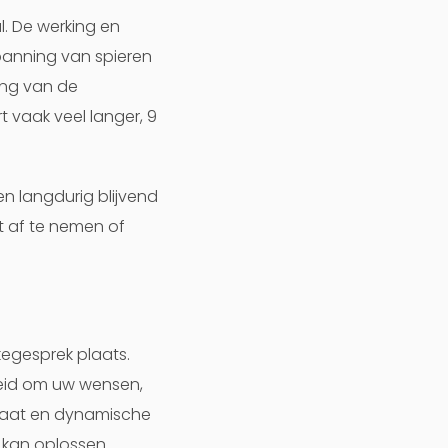
. De werking en
panning van spieren
ing van de
 vaak veel langer, 9
n langdurig blijvend
t af te nemen of
egesprek plaats.
nheid om uw wensen,
elaat en dynamische
kan oplossen.