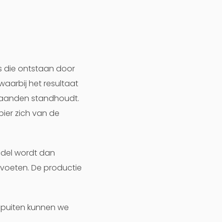
s die ontstaan door
waarbij het resultaat
 maanden standhoudt.
pier zich van de
ddel wordt dan
 voeten. De productie
e spuiten kunnen we