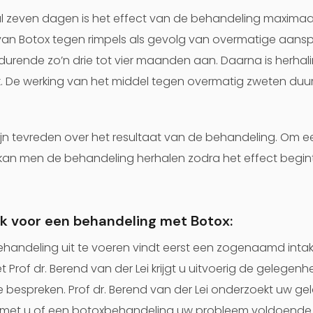
 zeven dagen is het effect van de behandeling maximaal
van Botox tegen rimpels als gevolg van overmatige aans
urende zo’n drie tot vier maanden aan. Daarna is herhal
. De werking van het middel tegen overmatig zweten duurt
n tevreden over het resultaat van de behandeling. Om ee
kan men de behandeling herhalen zodra het effect begin
k voor een behandeling met Botox:
handeling uit te voeren vindt eerst een zogenaamd intak
et Prof dr. Berend van der Lei krijgt u uitvoerig de gelege
e bespreken. Prof dr. Berend van der Lei onderzoekt uw g
t met u of een botoxbehandeling uw probleem voldoende 