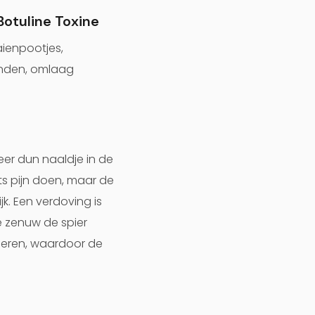
Botuline Toxine
aienpootjes,
anden, omlaag
zeer dun naaldje in de
ets pijn doen, maar de
k. Een verdoving is
e zenuw de spier
ieren, waardoor de