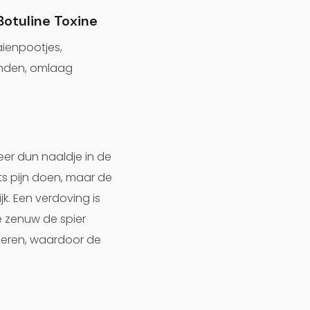
Botuline Toxine
aienpootjes,
anden, omlaag
zeer dun naaldje in de
ets pijn doen, maar de
k. Een verdoving is
e zenuw de spier
ieren, waardoor de