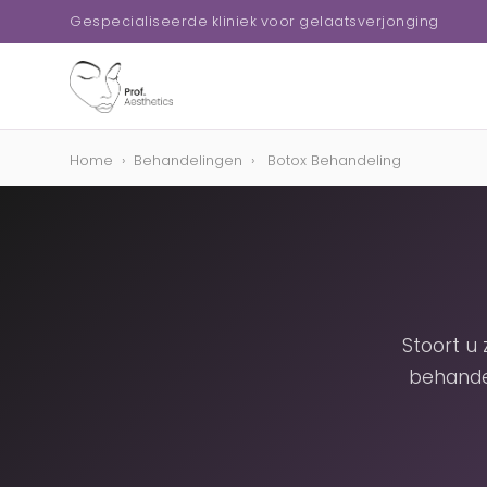
Gespecialiseerde kliniek voor gelaatsverjonging
Home
›
Behandelingen
›
Botox Behandeling
Stoort u
behande