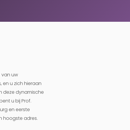
n van uw
, en u zich hieraan
 om deze dynamische
ent u bij Prof.
rurg en eerste
en hoogste adres.