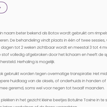
→
k in naam beter bekend als Botox wordt gebruikt om rimpel
en. De behandeling vindt plaats in één of twee sessies, 
e dagen tot 2 weken zichtbaar wordt en meestal 3 tot 4
 stof volledig afgebroken door het lichaam en heeft de s
hersteld. Herhaling is mogelijk.
k gebruikt worden tegen overmatige transpiratie: Het mi
epere huidlaag van de oksels, of onderhuids in handen of
rmee geremd, soms wel voor negen tot twaalf maanden.
plekken in het gezicht kleine beetjes Botuline Toxine in t