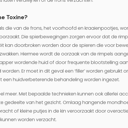
es laten verdwijnen of de frons verzachten.
ne Toxine?
ls die van de frons, het voorhoofd en kraaienpootjes, w
orzaakt. Die spierbewegingen zorgen ervoor dat de rimpe
 Dit kan doorbroken worden door de spieren die voor bewe
erzwakken. Hiermee wordt de oorzaak van de rimpels aangep
apper wordende huid of door frequente blootstelling aan
orden. Er moet in dit geval een ‘filler’ worden gebruikt 
et een huidverbeterende behandeling worden ingezet.
el meer. Met bepaalde technieken kunnen ook allerlei a
ste gedeelte van het gezicht. Omlaag hangende mondhoe
t of kleine putjes in de kin veroorzaakt door overactieve
 kunnen worden verzacht.