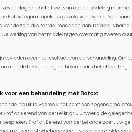
 zeven dagen is het effect van de behandeling maximaal
van Botox tegen rimpels als gevolg van overmatige aans
urende zo’n drie tot vier maanden aan. Daarna is herhal
. De werking van het middel tegen overmatig zweten duurt
n tevreden over het resultaat van de behandeling. Om ee
kan men de behandeling herhalen zodra het effect begin
k voor een behandeling met Botox:
handeling uit te voeren vindt eerst een zogenaamd intak
et Prof dr. Berend van der Lei krijgt u uitvoerig de gelege
e bespreken. Prof dr. Berend van der Lei onderzoekt uw g
t met u of een botoxbehandeling uw probleem voldoende 