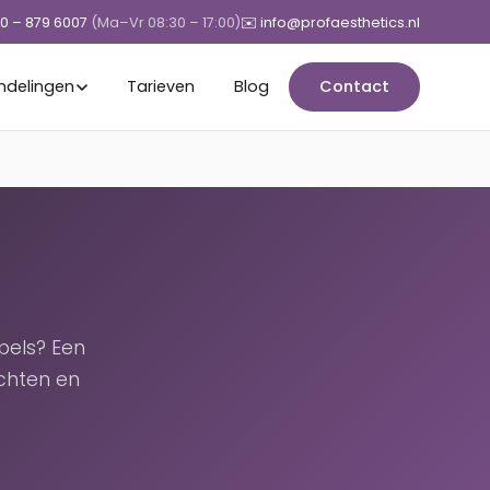
50 – 879 6007
(Ma–Vr 08:30 – 17:00)
✉️ info@profaesthetics.nl
ndelingen
Tarieven
Blog
Contact
pels? Een
chten en