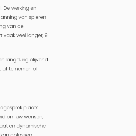
. De werking en
panning van spieren
ing van de
 vaak veel langer, 9
n langdurig blijvend
t af te nemen of
egesprek plaats.
nheid om uw wensen,
elaat en dynamische
kan oplossen.