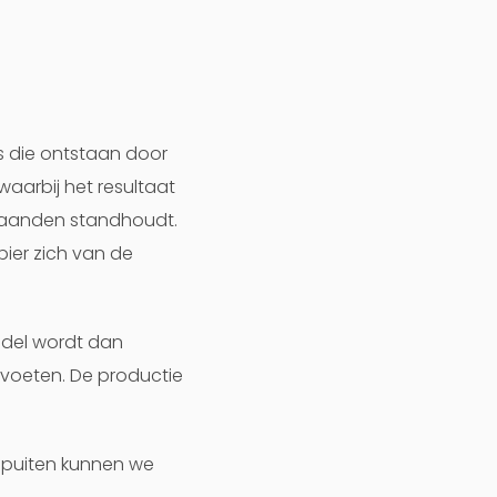
s die ontstaan door
waarbij het resultaat
 maanden standhoudt.
pier zich van de
ddel wordt dan
 voeten. De productie
e spuiten kunnen we