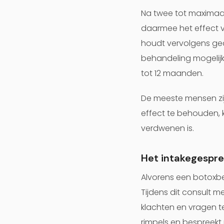
Na twee tot maximaal
daarmee het effect 
houdt vervolgens ged
behandeling mogelijk
tot 12 maanden.
De meeste mensen zij
effect te behouden, 
verdwenen is.
Het intakegespre
Alvorens een botoxbe
Tijdens dit consult m
klachten en vragen t
rimpels en bespreek