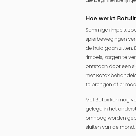
die beginnende lijntj
Hoe werkt Botuli
Sommige rimpels, zoa
spierbewegingen vero
de huid gaan zitten.
rimpels, zorgen te v
ontstaan door een sl
met Botox behandeld w
te brengen óf er mo
Met Botox kan nog ve
gelegd in het onder
omhoog worden gebrach
sluiten van de mond,