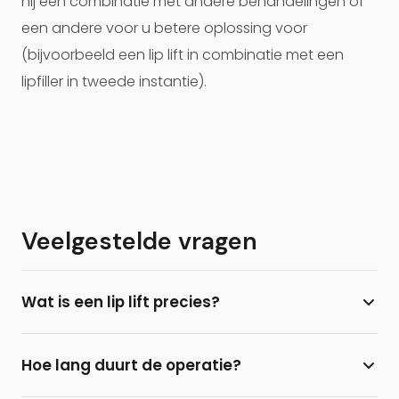
hij een combinatie met andere behandelingen of
een andere voor u betere oplossing voor
(bijvoorbeeld een lip lift in combinatie met een
lipfiller in tweede instantie).
Veelgestelde vragen
Wat is een lip lift precies?
Een lip lift is een plastisch chirurgische ingreep
Hoe lang duurt de operatie?
waarbij de lengte van de bovenlip wordt ingekort
via een klein sneetje onder de neusbasis. Hierdoor