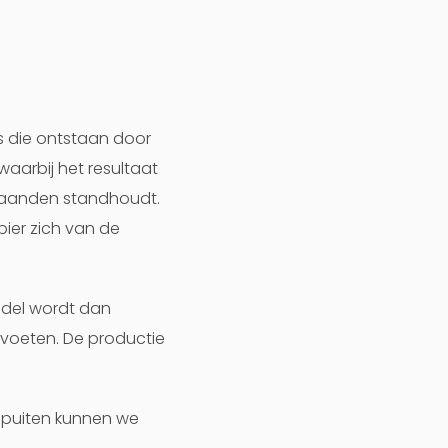
s die ontstaan door
waarbij het resultaat
 maanden standhoudt.
pier zich van de
ddel wordt dan
 voeten. De productie
e spuiten kunnen we