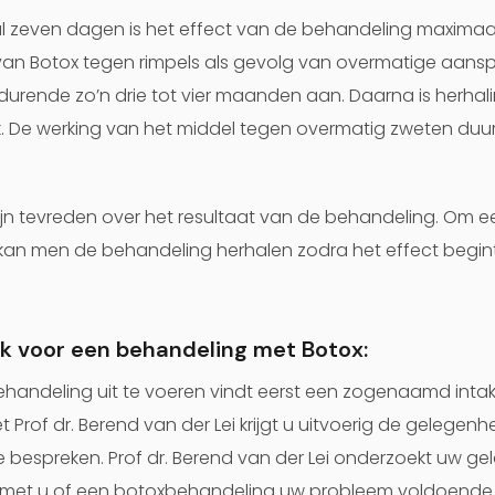
 zeven dagen is het effect van de behandeling maximaal
van Botox tegen rimpels als gevolg van overmatige aans
urende zo’n drie tot vier maanden aan. Daarna is herhal
. De werking van het middel tegen overmatig zweten duurt
n tevreden over het resultaat van de behandeling. Om ee
kan men de behandeling herhalen zodra het effect begin
k voor een behandeling met Botox:
handeling uit te voeren vindt eerst een zogenaamd intak
et Prof dr. Berend van der Lei krijgt u uitvoerig de gelege
e bespreken. Prof dr. Berend van der Lei onderzoekt uw g
t met u of een botoxbehandeling uw probleem voldoende 