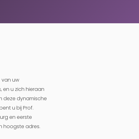
n van uw
, en u zich hieraan
 om deze dynamische
ent u bij Prof.
rurg en eerste
en hoogste adres.