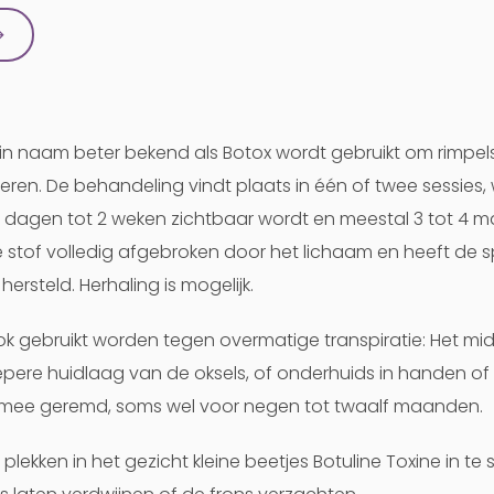
→
k in naam beter bekend als Botox wordt gebruikt om rimpel
en. De behandeling vindt plaats in één of twee sessies, 
e dagen tot 2 weken zichtbaar wordt en meestal 3 tot 4
 stof volledig afgebroken door het lichaam en heeft de s
hersteld. Herhaling is mogelijk.
k gebruikt worden tegen overmatige transpiratie: Het mi
epere huidlaag van de oksels, of onderhuids in handen of
rmee geremd, soms wel voor negen tot twaalf maanden.
plekken in het gezicht kleine beetjes Botuline Toxine in t