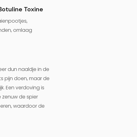
Botuline Toxine
aienpootjes,
anden, omlaag
zeer dun naaldje in de
ets pijn doen, maar de
k. Een verdoving is
e zenuw de spier
ieren, waardoor de