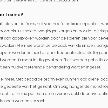
es laten verdwijnen of de frons verzachten.
ne Toxine?
ls die van de frons, het voorhoofd en kraaienpootjes, w
orzaakt. Die spierbewegingen zorgen ervoor dat de rimpe
 Dit kan doorbroken worden door de spieren die voor bewe
erzwakken. Hiermee wordt de oorzaak van de rimpels aangep
apper wordende huid of door frequente blootstelling aan
orden. Er moet in dit geval een ‘filler’ worden gebruikt 
et een huidverbeterende behandeling worden ingezet.
el meer. Met bepaalde technieken kunnen ook allerlei a
ste gedeelte van het gezicht. Omlaag hangende mondhoe
t of kleine putjes in de kin veroorzaakt door overactieve
 kunnen worden verzacht.