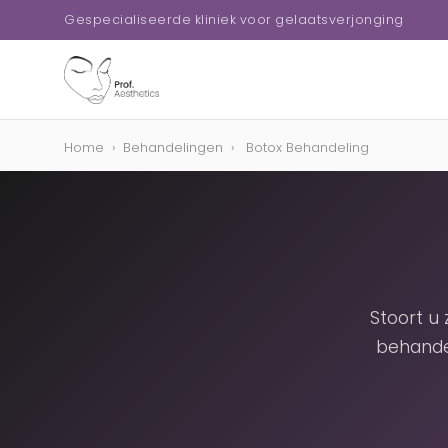
Gespecialiseerde kliniek voor gelaatsverjonging
Home
›
Behandelingen
›
Botox Behandeling
Stoort u
behande