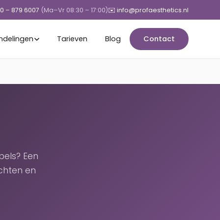
50 – 879 6007
(Ma–Vr 08:30 – 17:00)
✉️ info@profaesthetics.nl
ndelingen
Tarieven
Blog
Contact
pels? Een
chten en