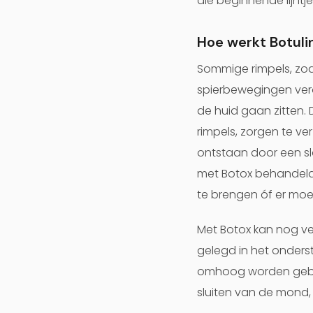
die beginnende lijntj
Hoe werkt Botuli
Sommige rimpels, zoa
spierbewegingen vero
de huid gaan zitten.
rimpels, zorgen te v
ontstaan door een sl
met Botox behandeld w
te brengen óf er mo
Met Botox kan nog ve
gelegd in het onder
omhoog worden gebrach
sluiten van de mond,