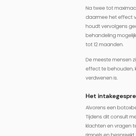
Na twee tot maximaal
daarmee het effect 
houdt vervolgens ged
behandeling mogelijk
tot 12 maanden.
De meeste mensen zij
effect te behouden, 
verdwenen is.
Het intakegespre
Alvorens een botoxbe
Tijdens dit consult m
klachten en vragen t
rimpels en bespreek