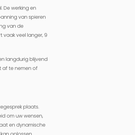
. De werking en
panning van spieren
ing van de
 vaak veel langer, 9
n langdurig blijvend
t af te nemen of
egesprek plaats.
nheid om uw wensen,
elaat en dynamische
kan oplossen.