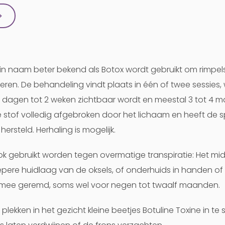
→
k in naam beter bekend als Botox wordt gebruikt om rimpel
en. De behandeling vindt plaats in één of twee sessies, 
e dagen tot 2 weken zichtbaar wordt en meestal 3 tot 4
 stof volledig afgebroken door het lichaam en heeft de s
hersteld. Herhaling is mogelijk.
k gebruikt worden tegen overmatige transpiratie: Het mi
epere huidlaag van de oksels, of onderhuids in handen of
rmee geremd, soms wel voor negen tot twaalf maanden.
plekken in het gezicht kleine beetjes Botuline Toxine in t