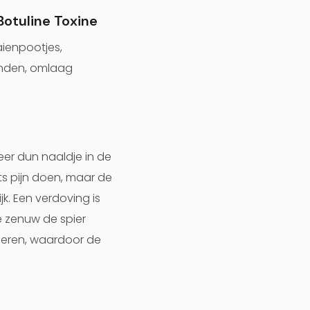
Botuline Toxine
aienpootjes,
anden, omlaag
zeer dun naaldje in de
ets pijn doen, maar de
k. Een verdoving is
e zenuw de spier
ieren, waardoor de