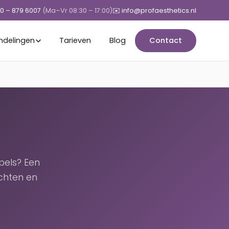
50 – 879 6007
(Ma–Vr 08:30 – 17:00)
✉️ info@profaesthetics.nl
ndelingen
Tarieven
Blog
Contact
pels? Een
chten en