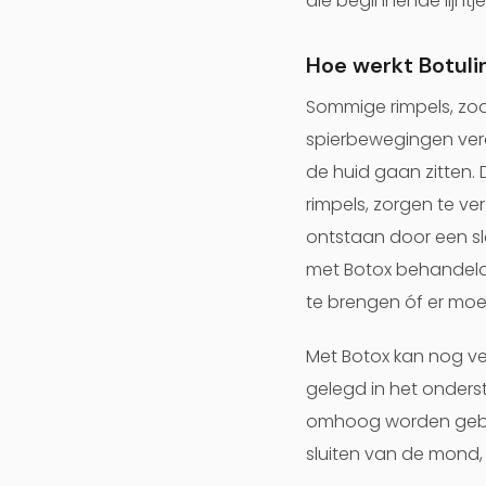
die beginnende lijntj
Hoe werkt Botuli
Sommige rimpels, zoa
spierbewegingen vero
de huid gaan zitten.
rimpels, zorgen te v
ontstaan door een sl
met Botox behandeld w
te brengen óf er mo
Met Botox kan nog ve
gelegd in het onder
omhoog worden gebrach
sluiten van de mond,