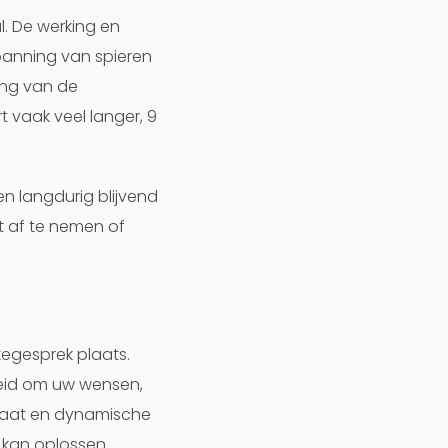
. De werking en
panning van spieren
ing van de
 vaak veel langer, 9
n langdurig blijvend
t af te nemen of
egesprek plaats.
nheid om uw wensen,
elaat en dynamische
kan oplossen.