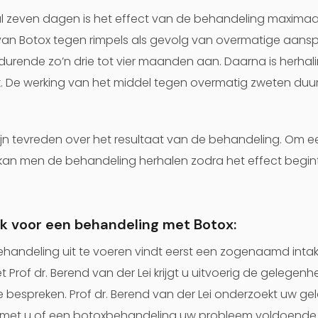
 zeven dagen is het effect van de behandeling maximaal
van Botox tegen rimpels als gevolg van overmatige aans
urende zo’n drie tot vier maanden aan. Daarna is herhal
. De werking van het middel tegen overmatig zweten duurt
n tevreden over het resultaat van de behandeling. Om ee
kan men de behandeling herhalen zodra het effect begin
k voor een behandeling met Botox:
handeling uit te voeren vindt eerst een zogenaamd intak
et Prof dr. Berend van der Lei krijgt u uitvoerig de gelege
e bespreken. Prof dr. Berend van der Lei onderzoekt uw g
t met u of een botoxbehandeling uw probleem voldoende 