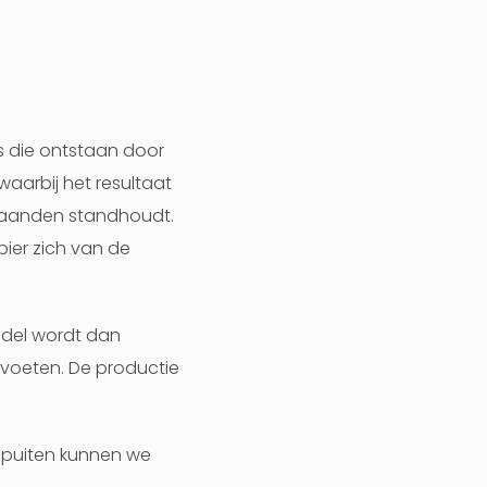
s die ontstaan door
waarbij het resultaat
 maanden standhoudt.
pier zich van de
ddel wordt dan
 voeten. De productie
e spuiten kunnen we