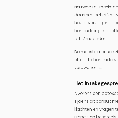
Na twee tot maximaal
daarmee het effect 
houdt vervolgens ged
behandeling mogelijk
tot 12 maanden.
De meeste mensen zij
effect te behouden, 
verdwenen is.
Het intakegespre
Alvorens een botoxbe
Tijdens dit consult m
klachten en vragen t
rimpels en bespreek