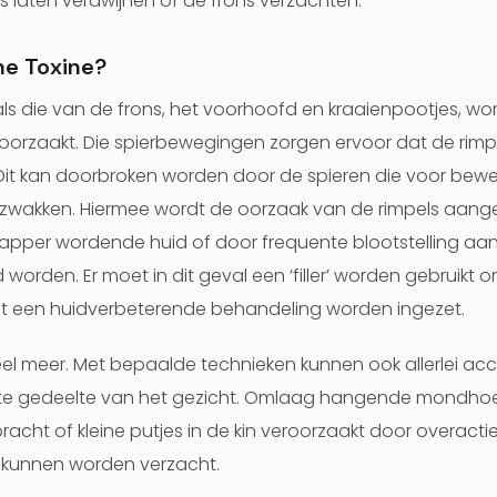
es laten verdwijnen of de frons verzachten.
ne Toxine?
ls die van de frons, het voorhoofd en kraaienpootjes, w
orzaakt. Die spierbewegingen zorgen ervoor dat de rimpe
 Dit kan doorbroken worden door de spieren die voor bewe
erzwakken. Hiermee wordt de oorzaak van de rimpels aangep
apper wordende huid of door frequente blootstelling aan
orden. Er moet in dit geval een ‘filler’ worden gebruikt 
et een huidverbeterende behandeling worden ingezet.
el meer. Met bepaalde technieken kunnen ook allerlei a
ste gedeelte van het gezicht. Omlaag hangende mondhoe
t of kleine putjes in de kin veroorzaakt door overactieve
 kunnen worden verzacht.