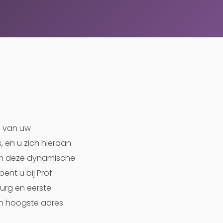
n van uw
, en u zich hieraan
 om deze dynamische
ent u bij Prof.
rurg en eerste
en hoogste adres.