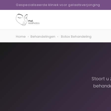
Gespecialiseerde kliniek voor gelaatsverjonging
Home
›
Behandelingen
›
Botox Behandeling
Stoort u
behande