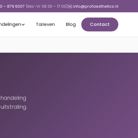
50 – 879 6007
(Ma–Vr 08:30 – 17:00)
✉️ info@profaesthetics.nl
ndelingen
Tarieven
Blog
Contact
behandeling
itstraling.