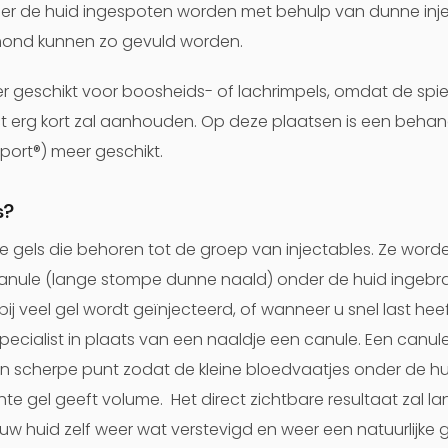
nder de huid ingespoten worden met behulp van dunne inje
mond kunnen zo gevuld worden.
r geschikt voor boosheids- of lachrimpels, omdat de spiera
ect erg kort zal aanhouden. Op deze plaatsen is een behan
port®) meer geschikt.
s?
rbare gels die behoren tot de groep van injectables. Ze wo
anule (lange stompe dunne naald) onder de huid ingebrac
j veel gel wordt geïnjecteerd, of wanneer u snel last he
specialist in plaats van een naaldje een canule. Een canu
en scherpe punt zodat de kleine bloedvaatjes onder de h
te gel geeft volume. Het direct zichtbare resultaat zal 
ie uw huid zelf weer wat verstevigd en weer een natuurlijke 