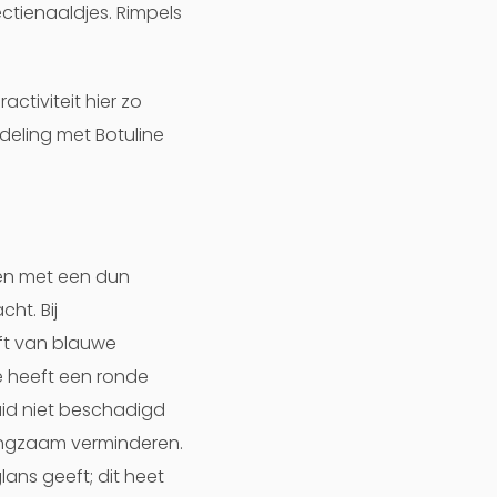
ctienaaldjes. Rimpels
ctiviteit hier zo
deling met Botuline
rden met een dun
ht. Bij
eft van blauwe
le heeft een ronde
uid niet beschadigd
langzaam verminderen.
glans geeft; dit heet