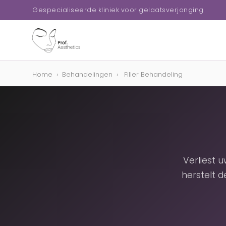
Gespecialiseerde kliniek voor gelaatsverjonging
Home
›
Behandelingen
›
Filler Behandeling
Verliest u
herstelt d