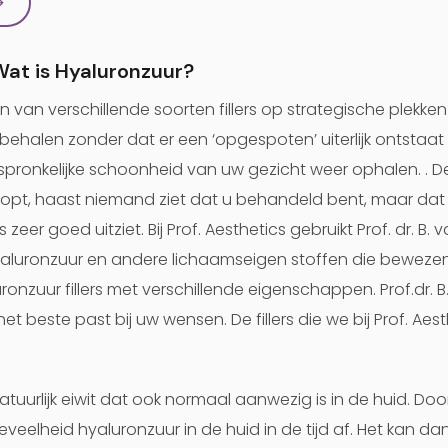
→
? Wat is Hyaluronzuur?
n van verschillende soorten fillers op strategische plekk
n behalen zonder dat er een ‘opgespoten’ uiterlijk ontsta
rspronkelijke schoonheid van uw gezicht weer ophalen. . De
loopt, haast niemand ziet dat u behandeld bent, maar da
s zeer goed uitziet. Bij Prof. Aesthetics gebruikt Prof. dr. B.
hyaluronzuur en andere lichaamseigen stoffen die bewezen v
onzuur fillers met verschillende eigenschappen. Prof.dr. B.
 het beste past bij uw wensen. De fillers die we bij Prof. Aes
atuurlijk eiwit dat ook normaal aanwezig is in de huid. Do
eelheid hyaluronzuur in de huid in de tijd af. Het kan da