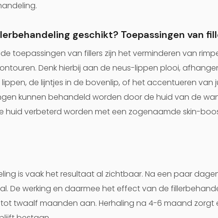
andeling.
illerbehandeling geschikt? Toepassingen van fill
 toepassingen van fillers zijn het verminderen van rimpe
ontouren. Denk hierbij aan de neus-lippen plooi, afhan
lippen, de lijntjes in de bovenlip, of het accentueren va
angen kunnen behandeld worden door de huid van de wan
e huid verbeterd worden met een zogenaamde skin-boost
ing is vaak het resultaat al zichtbaar. Na een paar dagen
. De werking en daarmee het effect van de fillerbehand
 tot twaalf maanden aan. Herhaling na 4-6 maand zorgt 
lijft bestaan.