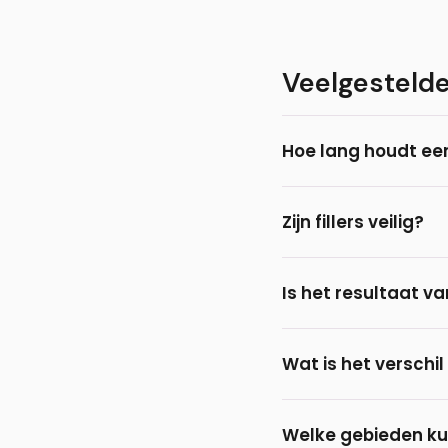
Veelgesteld
Hoe lang houdt een
Het effect van een f
Zijn fillers veilig?
maanden kan het resu
Bij Prof. Aesthetics ge
Is het resultaat va
andere lichaamseigen s
Ja, direct na de beha
Wat is het verschil
maximaal.
Botox
verzwakt de spi
Welke gebieden ku
Botox is geschikt voo