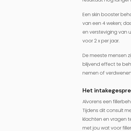
Een skin booster be
van een 4 weken; daa
en versteviging van 
voor 2 x per jaar.
De meeste mensen zij
blijvend effect te b
nemen of verdwenen 
Het intakegesprek
Alvorens een fillerb
Tijdens dit consult m
klachten en vragen t
met jou wat voor fil