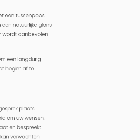
met een tussenpoos
een natuurlijke glans
eer wordt aanbevolen
 Om een langdurig
t begint af te
gesprek plaats.
nheid om uw wensen,
laat en bespreekt
n kan verwachten.