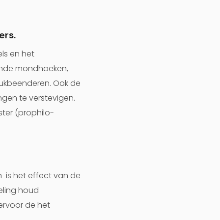
ers.
ls en het
gende mondhoeken,
n jukbeenderen. Ook de
gen te verstevigen.
er (prophilo-
 is het effect van de
eling houd
ervoor de het