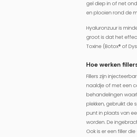
gel diep in of net o
en plooien rond de 
Hyaluronzuur is minde
groot is dat het eff
Toxine (Botox® of Dys
Hoe werken filler
Fillers zijn injectee
naaldje of met een c
behandelingen waarbi
plekken, gebruikt de 
punt in plaats van e
worden. De ingebrach
Ook is er een filler d