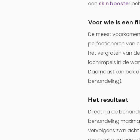
een
skin booster
beh
Voor wie is een f
De meest voorkomende
perfectioneren van c
het vergroten van de 
lachrimpels in de w
Daarnaast kan ook d
behandeling).
Het resultaat
Direct na de behandel
behandeling maximaal
vervolgens zo’n acht
resultaat nog langer b