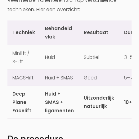
Veel mensen oriënteren zich op verschillende
technieken. Hier een overzicht:
Behandeld
Techniek
Resultaat
Duur
vlak
Minilift /
Huid
Subtiel
3–5 ja
S-lift
MACS-lift
Huid + SMAS
Goed
5–7 ja
Deep
Huid +
Uitzonderlijk
Plane
SMAS +
10+ ja
natuurlijk
Facelift
ligamenten
De procedure